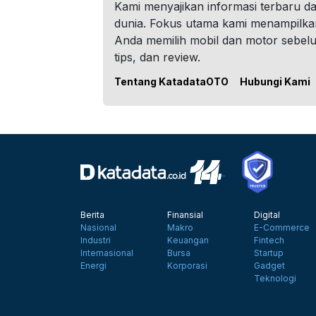
Kami menyajikan informasi terbaru dar
dunia. Fokus utama kami menampilka
Anda memilih mobil dan motor sebel
tips, dan review.
Tentang KatadataOTO
Hubungi Kami
Berita
Finansial
Digital
Nasional
Makro
E-Commerce
Industri
Keuangan
Fintech
Internasional
Bursa
Startup
Energi
Korporasi
Gadget
Teknologi