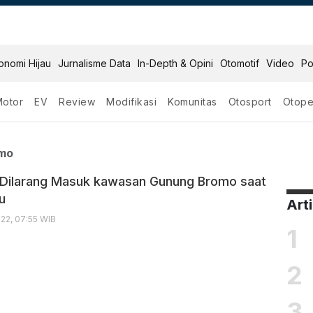
onomi Hijau
Jurnalisme Data
In-Depth & Opini
Otomotif
Video
Po
Motor
EV
Review
Modifikasi
Komunitas
Otosport
Otope
ng Bromo
mo
Dilarang Masuk kawasan Gunung Bromo saat
u
Art
22, 07:55 WIB
1
2
3