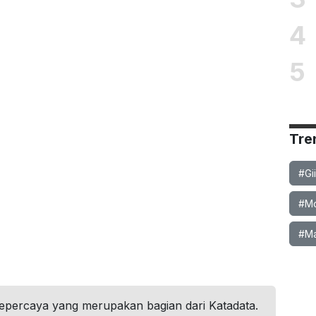
4
5
Tre
#Gi
#Mob
#Ma
tepercaya yang merupakan bagian dari Katadata.