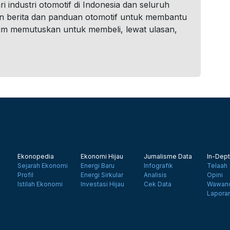
i industri otomotif di Indonesia dan seluruh
n berita dan panduan otomotif untuk membantu
um memutuskan untuk membeli, lewat ulasan,
Ekonopedia
Ekonomi Hijau
Jurnalisme Data
In-Dept
Sejarah Ekonomi
Energi Baru
Infografik
Telaah
Profil
Energi Sirkular
Analisis
Opini
Istilah Ekonomi
Investasi Hijau
Cek Data
Wawanc
Lapora