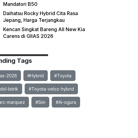
Mandatori B50
Daihatsu Rocky Hybrid Cita Rasa
Jepang, Harga Terjangkau
Kencan Singkat Bareng All New Kia
Carens di GIIAS 2026
nding Tags
ias-2026
#Hybrid
#Toyota
il-listrik
#Toyota-veloz-hybrid
rc-marquez
#Sim
#Ai-ogura