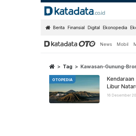
KatadataOTO
Berita
Finansial
Digital
Ekonopedia
Ek
News
Mobil
Kawasan Gunu
Berita Terbaru
Home
Tag
Kawasan-Gunung-Bro
Kendaraan 
OTOPEDIA
Libur Natar
16 Desember 20