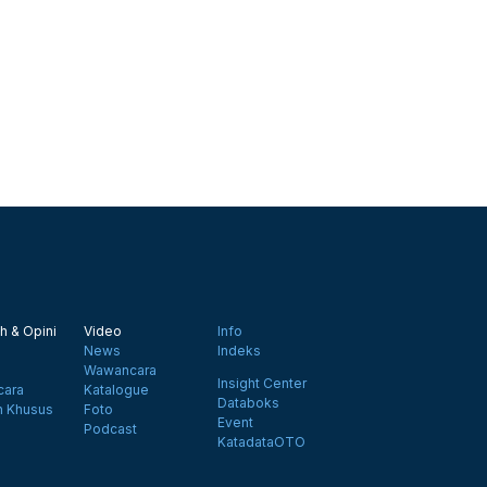
h & Opini
Video
Info
News
Indeks
Wawancara
Insight Center
ara
Katalogue
Databoks
n Khusus
Foto
Event
Podcast
KatadataOTO