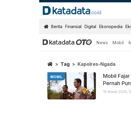
KatadataOTO
Berita
Finansial
Digital
Ekonopedia
Ek
News
Mobil
Kapolres Ngad
Berita Terbaru
Home
Tag
Kapolres-Ngada
Mobil Faja
MOBIL
Pernah Pu
16 Maret 2025, 