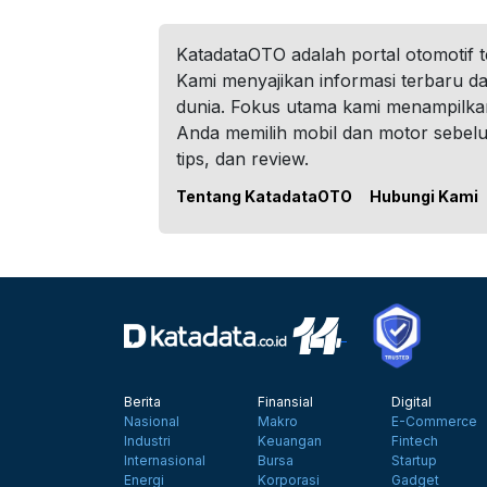
KatadataOTO adalah portal otomotif 
Kami menyajikan informasi terbaru dar
dunia. Fokus utama kami menampilka
Anda memilih mobil dan motor sebel
tips, dan review.
Tentang KatadataOTO
Hubungi Kami
Berita
Finansial
Digital
Nasional
Makro
E-Commerce
Industri
Keuangan
Fintech
Internasional
Bursa
Startup
Energi
Korporasi
Gadget