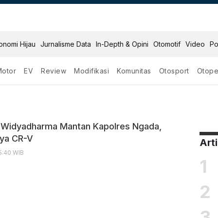
onomi Hijau
Jurnalisme Data
In-Depth & Opini
Otomotif
Video
Po
Motor
EV
Review
Modifikasi
Komunitas
Otosport
Otope
a
r Widyadharma Mantan Kapolres Ngada,
nya CR-V
Art
15:40 WIB
1
2
3