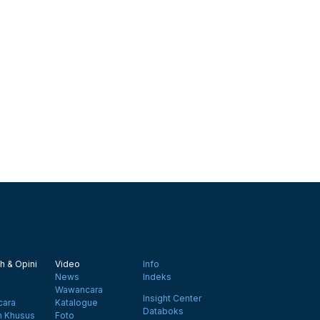
h & Opini
Video
Info
News
Indeks
Wawancara
Insight Center
ara
Katalogue
Databoks
n Khusus
Foto