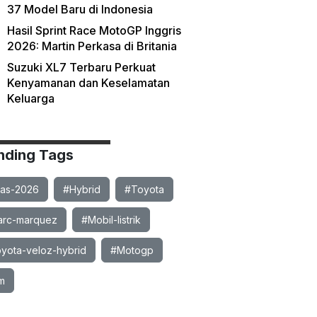
37 Model Baru di Indonesia
Hasil Sprint Race MotoGP Inggris
2026: Martin Perkasa di Britania
Suzuki XL7 Terbaru Perkuat
Kenyamanan dan Keselamatan
Keluarga
nding Tags
ias-2026
#Hybrid
#Toyota
rc-marquez
#Mobil-listrik
yota-veloz-hybrid
#Motogp
m