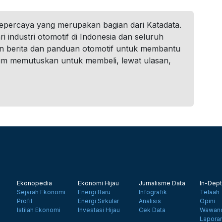
tepercaya yang merupakan bagian dari Katadata.
i industri otomotif di Indonesia dan seluruh
n berita dan panduan otomotif untuk membantu
um memutuskan untuk membeli, lewat ulasan,
Ekonopedia
Ekonomi Hijau
Jurnalisme Data
In-Dept
Sejarah Ekonomi
Energi Baru
Infografik
Telaah
Profil
Energi Sirkular
Analisis
Opini
Istilah Ekonomi
Investasi Hijau
Cek Data
Wawanc
Lapora