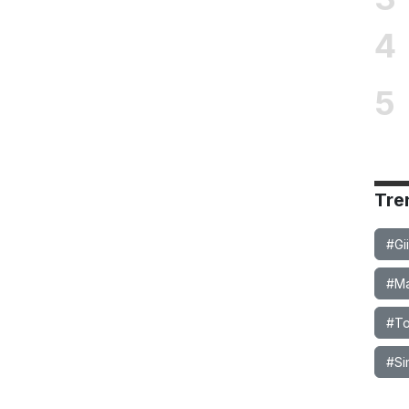
4
5
Tre
#Gi
#Ma
#To
#Si