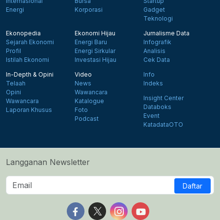
Internasional
Bursa
Startup
Energi
Korporasi
Gadget
Teknologi
Ekonopedia
Ekonomi Hijau
Jurnalisme Data
Sejarah Ekonomi
Energi Baru
Infografik
Profil
Energi Sirkular
Analisis
Istilah Ekonomi
Investasi Hijau
Cek Data
In-Depth & Opini
Video
Info
Telaah
News
Indeks
Opini
Wawancara
Insight Center
Wawancara
Katalogue
Databoks
Laporan Khusus
Foto
Event
Podcast
KatadataOTO
Langganan Newsletter
Daftar
Follow us on Facebook
Follow us on X
Follow us on Instagram
Follow us on Yout