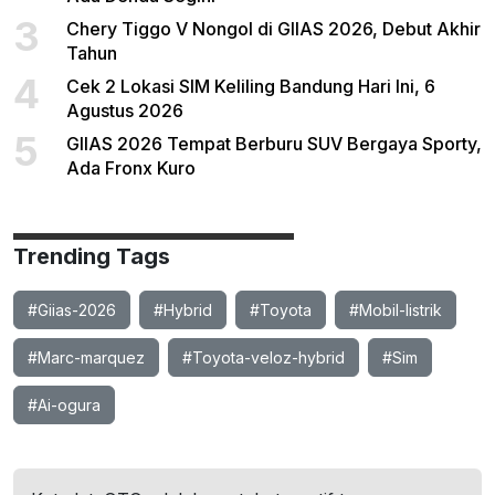
3
Chery Tiggo V Nongol di GIIAS 2026, Debut Akhir
Tahun
4
Cek 2 Lokasi SIM Keliling Bandung Hari Ini, 6
Agustus 2026
5
GIIAS 2026 Tempat Berburu SUV Bergaya Sporty,
Ada Fronx Kuro
Trending Tags
#Giias-2026
#Hybrid
#Toyota
#Mobil-listrik
#Marc-marquez
#Toyota-veloz-hybrid
#Sim
#Ai-ogura