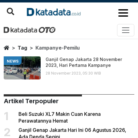
Kampanye Pemilu
Berita Terbaru
Home
Tag
Kampanye-Pemilu
Ganjil Genap Jakarta 28 November
NEWS
2023, Hari Pertama Kampanye
28 November 2023, 05:30 WIB
Artikel Terpopuler
1
Beli Suzuki XL7 Makin Cuan Karena
Perawatannya Hemat
2
Ganjil Genap Jakarta Hari Ini 06 Agustus 2026,
Ada Denda Segini