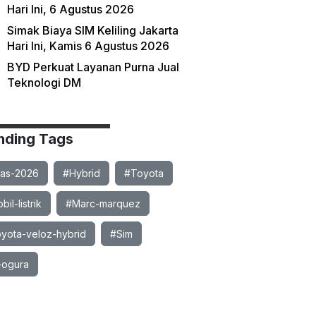
Hari Ini, 6 Agustus 2026
Simak Biaya SIM Keliling Jakarta
Hari Ini, Kamis 6 Agustus 2026
BYD Perkuat Layanan Purna Jual
Teknologi DM
nding Tags
ias-2026
#Hybrid
#Toyota
il-listrik
#Marc-marquez
yota-veloz-hybrid
#Sim
-ogura