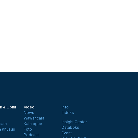
h & Opini
Video
Info
News
Indeks
Wawancara
Insight Center
ara
Katalogue
Databoks
n Khusus
Foto
Event
Podcast