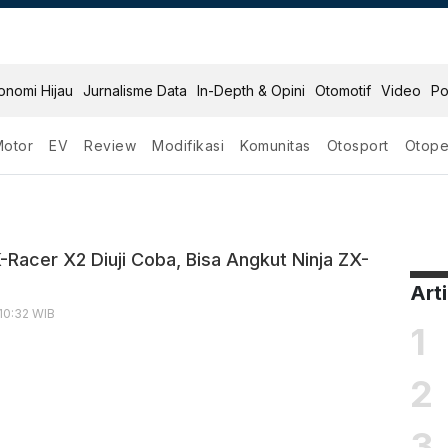
onomi Hijau
Jurnalisme Data
In-Depth & Opini
Otomotif
Video
Po
Motor
EV
Review
Modifikasi
Komunitas
Otosport
Otope
-Racer X2 Diuji Coba, Bisa Angkut Ninja ZX-
Art
 10:32 WIB
1
2
3