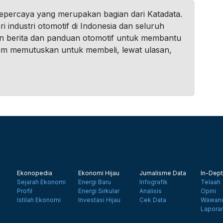
tepercaya yang merupakan bagian dari Katadata.
i industri otomotif di Indonesia dan seluruh
n berita dan panduan otomotif untuk membantu
um memutuskan untuk membeli, lewat ulasan,
Ekonopedia
Ekonomi Hijau
Jurnalisme Data
In-Dept
Sejarah Ekonomi
Energi Baru
Infografik
Telaah
Profil
Energi Sirkular
Analisis
Opini
Istilah Ekonomi
Investasi Hijau
Cek Data
Wawanc
Lapora