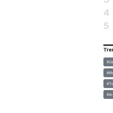
4
5
Tre
#Gi
#Mob
#To
#Ai