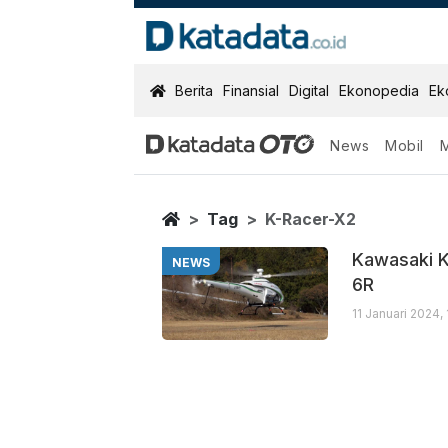
KatadataOTO
Berita
Finansial
Digital
Ekonopedia
Ek
News
Mobil
K Racer X2
Berita Terbaru
Home
Tag
K-Racer-X2
Kawasaki K
NEWS
6R
11 Januari 2024,