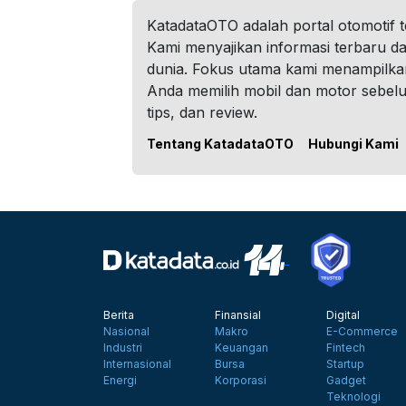
KatadataOTO adalah portal otomotif 
Kami menyajikan informasi terbaru dar
dunia. Fokus utama kami menampilka
Anda memilih mobil dan motor sebel
tips, dan review.
Tentang KatadataOTO
Hubungi Kami
Berita
Finansial
Digital
Nasional
Makro
E-Commerce
Industri
Keuangan
Fintech
Internasional
Bursa
Startup
Energi
Korporasi
Gadget
Teknologi