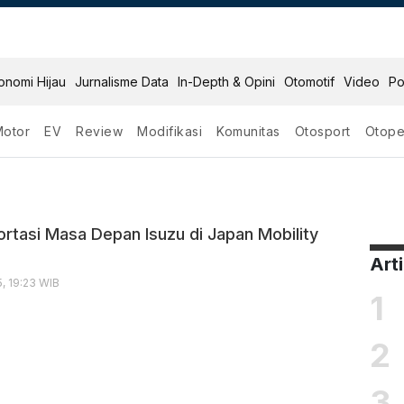
onomi Hijau
Jurnalisme Data
In-Depth & Opini
Otomotif
Video
Po
Motor
EV
Review
Modifikasi
Komunitas
Otosport
Otope
ortasi Masa Depan Isuzu di Japan Mobility
Art
, 19:23 WIB
1
2
3