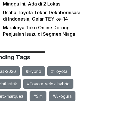
Minggu Ini, Ada di 2 Lokasi
Usaha Toyota Tekan Dekabornisasi
di Indonesia, Gelar TEY ke-14
Maraknya Toko Online Dorong
Penjualan Isuzu di Segmen Niaga
nding Tags
ias-2026
#Hybrid
#Toyota
il-listrik
#Toyota-veloz-hybrid
rc-marquez
#Sim
#Ai-ogura