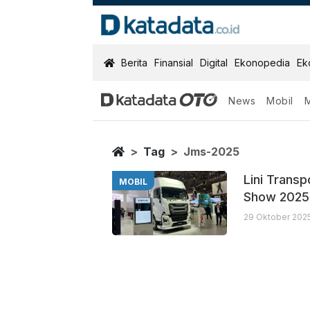
KatadataOTO
Berita
Finansial
Digital
Ekonopedia
Ek
News
Mobil
Jms 2025
Berita Terbaru
Home
Tag
Jms-2025
Lini Transp
MOBIL
Show 2025
29 Oktober 2025