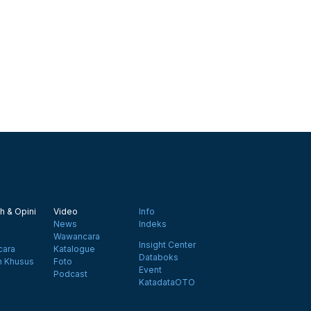
h & Opini
Video
Info
News
Indeks
Wawancara
Insight Center
ara
Katalogue
Databoks
n Khusus
Foto
Event
Podcast
KatadataOTO