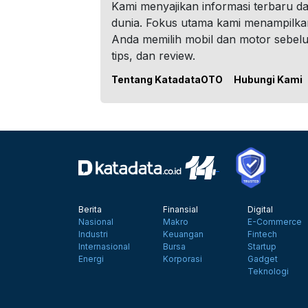
Kami menyajikan informasi terbaru dar
dunia. Fokus utama kami menampilka
Anda memilih mobil dan motor sebel
tips, dan review.
Tentang KatadataOTO
Hubungi Kami
Berita
Finansial
Digital
Nasional
Makro
E-Commerce
Industri
Keuangan
Fintech
Internasional
Bursa
Startup
Energi
Korporasi
Gadget
Teknologi