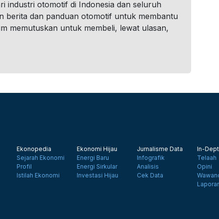
i industri otomotif di Indonesia dan seluruh
n berita dan panduan otomotif untuk membantu
um memutuskan untuk membeli, lewat ulasan,
Ekonopedia
Ekonomi Hijau
Jurnalisme Data
In-Dept
Sejarah Ekonomi
Energi Baru
Infografik
Telaah
Profil
Energi Sirkular
Analisis
Opini
Istilah Ekonomi
Investasi Hijau
Cek Data
Wawanc
Lapora