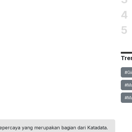
4
5
Tre
#Gi
#Mob
#Ma
tepercaya yang merupakan bagian dari Katadata.