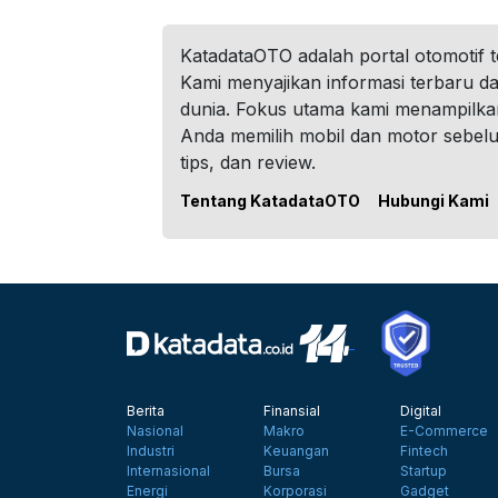
KatadataOTO adalah portal otomotif 
Kami menyajikan informasi terbaru dar
dunia. Fokus utama kami menampilka
Anda memilih mobil dan motor sebel
tips, dan review.
Tentang KatadataOTO
Hubungi Kami
Berita
Finansial
Digital
Nasional
Makro
E-Commerce
Industri
Keuangan
Fintech
Internasional
Bursa
Startup
Energi
Korporasi
Gadget