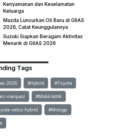
Kenyamanan dan Keselamatan
Keluarga
Mazda Luncurkan Oli Baru di GIIAS
2026, Catat Keunggulannya
Suzuki Siapkan Beragam Aktivitas
Menarik di GIIAS 2026
nding Tags
ias-2026
#Hybrid
#Toyota
rc-marquez
#Mobil-listrik
yota-veloz-hybrid
#Motogp
m