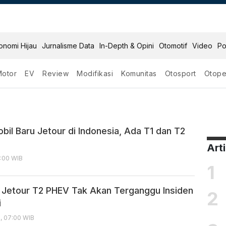
onomi Hijau
Jurnalisme Data
In-Depth & Opini
Otomotif
Video
Po
Motor
EV
Review
Modifikasi
Komunitas
Otosport
Otope
v
bil Baru Jetour di Indonesia, Ada T1 dan T2
Art
7:00 WIB
1
 Jetour T2 PHEV Tak Akan Terganggu Insiden
2
i
6, 07:00 WIB