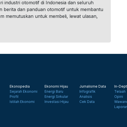
i industri otomotif di Indonesia dan seluruh
n berita dan panduan otomotif untuk membantu
um memutuskan untuk membeli, lewat ulasan,
Ekonopedia
Ekonomi Hijau
Jurnalisme Data
In-Dept
Sejarah Ekonomi
Energi Baru
Infografik
Telaah
Profil
Energi Sirkular
Analisis
Opini
Istilah Ekonomi
Investasi Hijau
Cek Data
Wawanc
Lapora