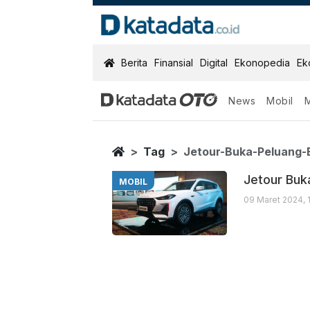
KatadataOTO
Berita
Finansial
Digital
Ekonopedia
Ek
News
Mobil
Jetour Buka P
Berita Terbaru
Home
Tag
Jetour-Buka-Peluang-
Jetour Buk
MOBIL
09 Maret 2024, 