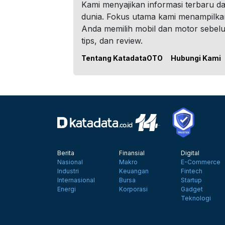
Kami menyajikan informasi terbaru dar
dunia. Fokus utama kami menampilka
Anda memilih mobil dan motor sebel
tips, dan review.
Tentang KatadataOTO
Hubungi Kami
Berita
Finansial
Digital
Nasional
Makro
E-Commerce
Industri
Keuangan
Fintech
Internasional
Bursa
Startup
Energi
Korporasi
Gadget
Teknologi