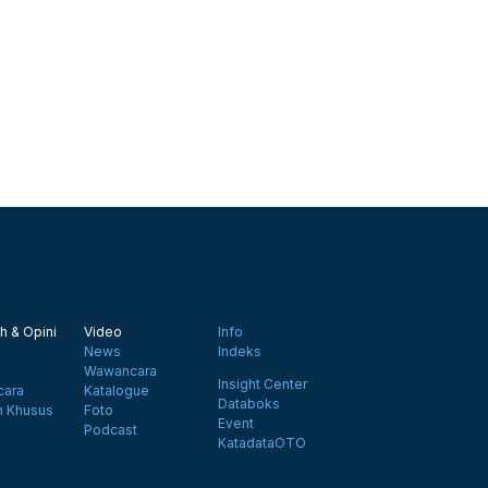
h & Opini
Video
Info
News
Indeks
Wawancara
Insight Center
ara
Katalogue
Databoks
n Khusus
Foto
Event
Podcast
KatadataOTO