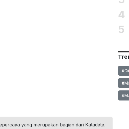
4
5
Tre
#Gi
#Mob
#Ma
tepercaya yang merupakan bagian dari Katadata.