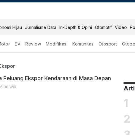
onomi Hijau
Jurnalisme Data
In-Depth & Opini
Otomotif
Video
Po
Motor
EV
Review
Modifikasi
Komunitas
Otosport
Otope
eluang Ekspor
Ekspor
a Peluang Ekspor Kendaraan di Masa Depan
16:30 WIB
Art
1
2
3