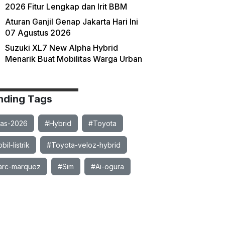
2026 Fitur Lengkap dan Irit BBM
Aturan Ganjil Genap Jakarta Hari Ini
07 Agustus 2026
Suzuki XL7 New Alpha Hybrid
Menarik Buat Mobilitas Warga Urban
nding Tags
ias-2026
#Hybrid
#Toyota
il-listrik
#Toyota-veloz-hybrid
rc-marquez
#Sim
#Ai-ogura