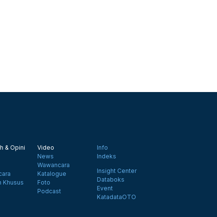
h & Opini
Video
Info
News
Indeks
Wawancara
Insight Center
ara
Katalogue
Databoks
n Khusus
Foto
Event
Podcast
KatadataOTO