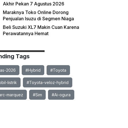
Akhir Pekan 7 Agustus 2026
Maraknya Toko Online Dorong
Penjualan Isuzu di Segmen Niaga
Beli Suzuki XL7 Makin Cuan Karena
Perawatannya Hemat
nding Tags
ias-2026
#Hybrid
#Toyota
il-listrik
#Toyota-veloz-hybrid
rc-marquez
#Sim
#Ai-ogura