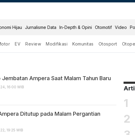
onomi Hijau
Jurnalisme Data
In-Depth & Opini
Otomotif
Video
Po
Motor
EV
Review
Modifikasi
Komunitas
Otosport
Otope
era
up Jembatan Ampera Saat Malam Tahun Baru
24, 16:00 WIB
Art
1
mpera Ditutup pada Malam Pergantian
2
3
22, 19:25 WIB