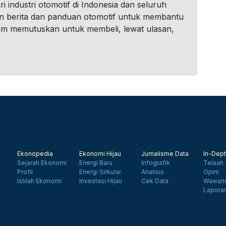
i industri otomotif di Indonesia dan seluruh
n berita dan panduan otomotif untuk membantu
um memutuskan untuk membeli, lewat ulasan,
Ekonopedia
Ekonomi Hijau
Jurnalisme Data
In-Dept
Sejarah Ekonomi
Energi Baru
Infografik
Telaah
Profil
Energi Sirkular
Analisis
Opini
Istilah Ekonomi
Investasi Hijau
Cek Data
Wawanc
Lapora