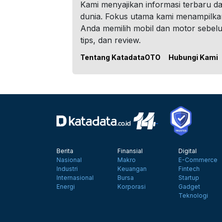
Kami menyajikan informasi terbaru dar
dunia. Fokus utama kami menampilka
Anda memilih mobil dan motor sebel
tips, dan review.
Tentang KatadataOTO
Hubungi Kami
Berita
Finansial
Digital
Nasional
Makro
E-Commerce
Industri
Keuangan
Fintech
Internasional
Bursa
Startup
Energi
Korporasi
Gadget
Teknologi