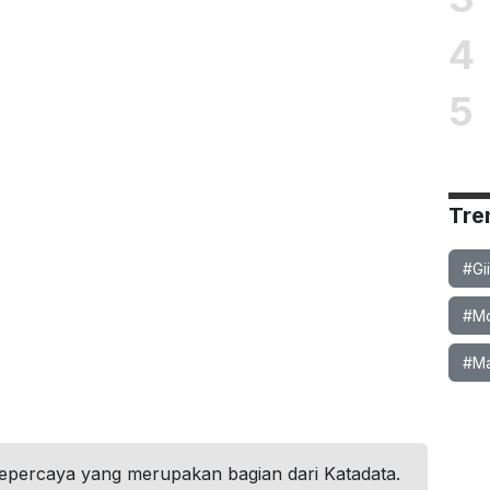
4
5
Tre
#Gi
#Mob
#Ma
tepercaya yang merupakan bagian dari Katadata.