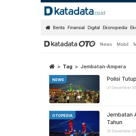
KatadataOTO
Berita
Finansial
Digital
Ekonopedia
Ek
News
Mobil
Jembatan Amp
Berita Terbaru
Home
Tag
Jembatan-Ampera
Polisi Tut
NEWS
31 Desember 20
Jembatan A
OTOPEDIA
Tahun
19 Desember 20