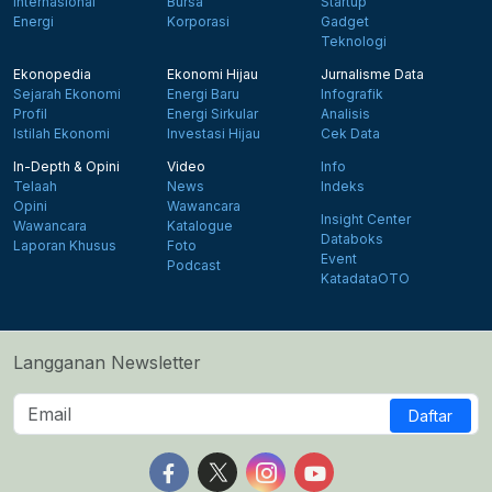
Internasional
Bursa
Startup
Energi
Korporasi
Gadget
Teknologi
Ekonopedia
Ekonomi Hijau
Jurnalisme Data
Sejarah Ekonomi
Energi Baru
Infografik
Profil
Energi Sirkular
Analisis
Istilah Ekonomi
Investasi Hijau
Cek Data
In-Depth & Opini
Video
Info
Telaah
News
Indeks
Opini
Wawancara
Insight Center
Wawancara
Katalogue
Databoks
Laporan Khusus
Foto
Event
Podcast
KatadataOTO
Langganan Newsletter
Daftar
Follow us on Facebook
Follow us on X
Follow us on Instagram
Follow us on Yout