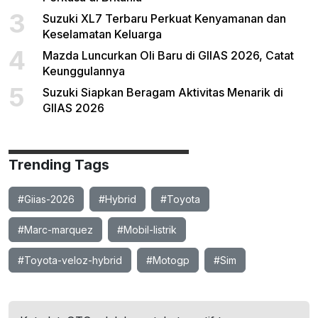
3
Suzuki XL7 Terbaru Perkuat Kenyamanan dan
Keselamatan Keluarga
4
Mazda Luncurkan Oli Baru di GIIAS 2026, Catat
Keunggulannya
5
Suzuki Siapkan Beragam Aktivitas Menarik di
GIIAS 2026
Trending Tags
#Giias-2026
#Hybrid
#Toyota
#Marc-marquez
#Mobil-listrik
#Toyota-veloz-hybrid
#Motogp
#Sim