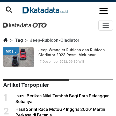
Jeep Rubicon Gladiator
Berita Terbaru
Home
Tag
Jeep-Rubicon-Gladiator
Jeep Wrangler Rubicon dan Rubicon
MOBIL
Gladiator 2023 Resmi Meluncur
17 Desember 2022, 06:30 WIB
Artikel Terpopuler
1
Isuzu Berikan Nilai Tambah Bagi Para Pelanggan
Setianya
2
Hasil Sprint Race MotoGP Inggris 2026: Martin
Perkasa di Britania