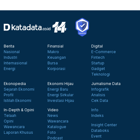
Berita
Finansial
Digital
Nasional
Makro
E-Commerce
Industri
Keuangan
Fintech
Internasional
Bursa
Startup
Energi
Korporasi
Gadget
Teknologi
Ekonopedia
Ekonomi Hijau
Jurnalisme Data
Sejarah Ekonomi
Energi Baru
Infografik
Profil
Energi Sirkular
Analisis
Istilah Ekonomi
Investasi Hijau
Cek Data
In-Depth & Opini
Video
Info
Telaah
News
Indeks
Opini
Wawancara
Insight Center
Wawancara
Katalogue
Databoks
Laporan Khusus
Foto
Event
Podcast