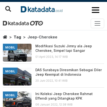
Jeep Cherokee
Berita Terbaru
Home
Tag
Jeep-Cherokee
Modifikasi Suzuki Jimny ala Jeep
MOBIL
Cherokee, Simpel tapi Sangar
01 April 2023, 14:17 WIB
DAS Surabaya Diresmikan Sebagai Diler
MOBIL
Jeep Keempat di Indonesia
20 Juni 2022, 10:41 WIB
Ini Koleksi Jeep Cherokee Rahmat
MOBIL
Effendi yang Ditangkap KPK
06 Januari 2022, 12:38 WIB