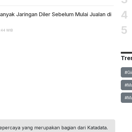
4
anyak Jaringan Diler Sebelum Mulai Jualan di
5
5:44 WIB
Tre
#Gi
#Mob
#Ma
tepercaya yang merupakan bagian dari Katadata.