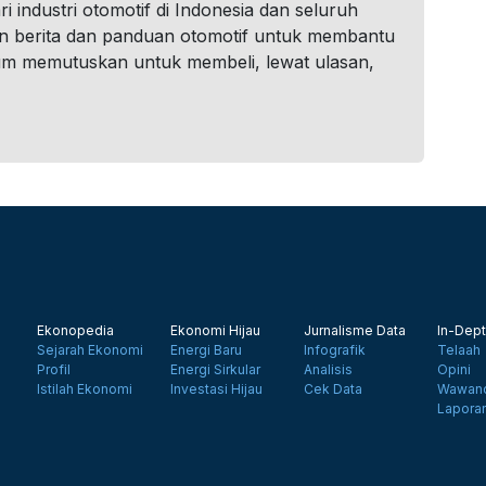
i industri otomotif di Indonesia dan seluruh
n berita dan panduan otomotif untuk membantu
um memutuskan untuk membeli, lewat ulasan,
Ekonopedia
Ekonomi Hijau
Jurnalisme Data
In-Dept
Sejarah Ekonomi
Energi Baru
Infografik
Telaah
Profil
Energi Sirkular
Analisis
Opini
Istilah Ekonomi
Investasi Hijau
Cek Data
Wawanc
Lapora