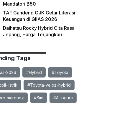
Mandatori B50
TAF Gandeng OJK Gelar Literasi
Keuangan di GIIAS 2026
Daihatsu Rocky Hybrid Cita Rasa
Jepang, Harga Terjangkau
nding Tags
ias-2026
#Hybrid
#Toyota
il-listrik
#Toyota-veloz-hybrid
rc-marquez
#Sim
#Ai-ogura