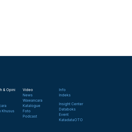
h & Opini
Video
Info
News
Indeks
Wawancara
Insight Center
ara
Katalogue
Databoks
n Khusus
Foto
Event
Podcast
KatadataOTO