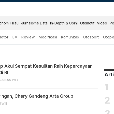
onomi Hijau
Jurnalisme Data
In-Depth & Opini
Otomotif
Video
Po
Motor
EV
Review
Modifikasi
Komunitas
Otosport
Otope
y
p Akui Sempat Kesulitan Raih Kepercayaan
i RI
Art
5, 08:00 WIB
1
ringan, Chery Gandeng Arta Group
2
11 WIB
3