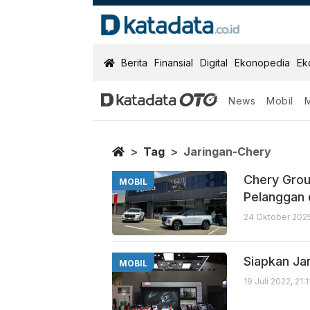
KatadataOTO
Berita
Finansial
Digital
Ekonopedia
Ek
News
Mobil
Jaringan Cher
Berita Terbaru
Home
Tag
Jaringan-Chery
Chery Grou
MOBIL
Pelanggan d
24 Oktober 202
Siapkan Ja
MOBIL
19 Juli 2022, 21: