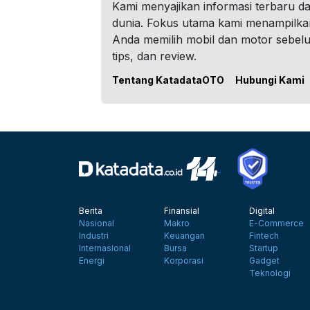
Kami menyajikan informasi terbaru dar
dunia. Fokus utama kami menampilka
Anda memilih mobil dan motor sebel
tips, dan review.
Tentang KatadataOTO
Hubungi Kami
Berita
Finansial
Digital
Nasional
Makro
E-Commerce
Industri
Keuangan
Fintech
Internasional
Bursa
Startup
Energi
Korporasi
Gadget
Teknologi