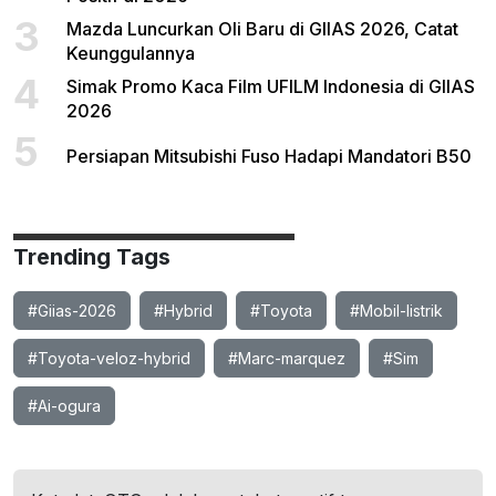
3
Mazda Luncurkan Oli Baru di GIIAS 2026, Catat
Keunggulannya
4
Simak Promo Kaca Film UFILM Indonesia di GIIAS
2026
5
Persiapan Mitsubishi Fuso Hadapi Mandatori B50
Trending Tags
#Giias-2026
#Hybrid
#Toyota
#Mobil-listrik
#Toyota-veloz-hybrid
#Marc-marquez
#Sim
#Ai-ogura