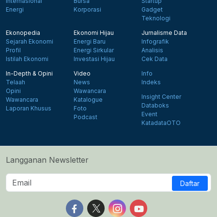
Internasional
Bursa
Startup
Energi
Korporasi
Gadget
Teknologi
Ekonopedia
Ekonomi Hijau
Jurnalisme Data
Sejarah Ekonomi
Energi Baru
Infografik
Profil
Energi Sirkular
Analisis
Istilah Ekonomi
Investasi Hijau
Cek Data
In-Depth & Opini
Video
Info
Telaah
News
Indeks
Opini
Wawancara
Insight Center
Wawancara
Katalogue
Databoks
Laporan Khusus
Foto
Event
Podcast
KatadataOTO
Langganan Newsletter
Daftar
Follow us on Facebook
Follow us on X
Follow us on Instagram
Follow us on Yout