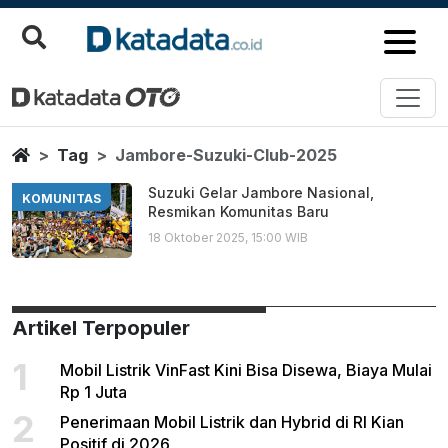
Jambore Suzuki Club 2025
Berita Terbaru
Home
Tag
Jambore-Suzuki-Club-2025
Suzuki Gelar Jambore Nasional,
KOMUNITAS
Resmikan Komunitas Baru
18 Oktober 2025, 15:00 WIB
Artikel Terpopuler
1
Mobil Listrik VinFast Kini Bisa Disewa, Biaya Mulai
Rp 1 Juta
2
Penerimaan Mobil Listrik dan Hybrid di RI Kian
Positif di 2026