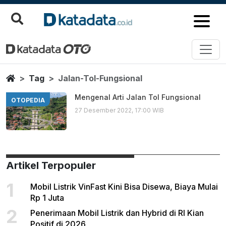
Jalan Tol Fungsional
Berita Terbaru
Home
Tag
Jalan-Tol-Fungsional
Mengenal Arti Jalan Tol Fungsional
OTOPEDIA
27 Desember 2022, 17:00 WIB
Artikel Terpopuler
1
Mobil Listrik VinFast Kini Bisa Disewa, Biaya Mulai
Rp 1 Juta
2
Penerimaan Mobil Listrik dan Hybrid di RI Kian
Positif di 2026