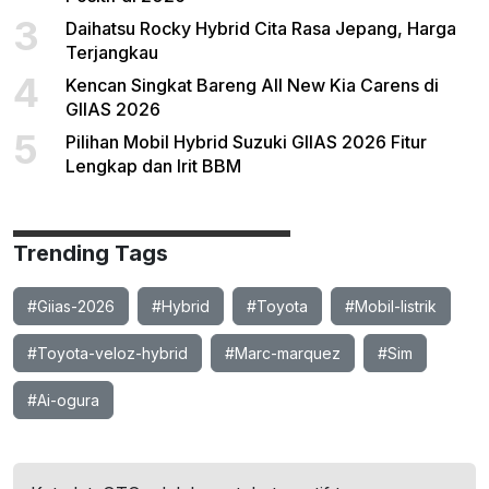
3
Daihatsu Rocky Hybrid Cita Rasa Jepang, Harga
Terjangkau
4
Kencan Singkat Bareng All New Kia Carens di
GIIAS 2026
5
Pilihan Mobil Hybrid Suzuki GIIAS 2026 Fitur
Lengkap dan Irit BBM
Trending Tags
#Giias-2026
#Hybrid
#Toyota
#Mobil-listrik
#Toyota-veloz-hybrid
#Marc-marquez
#Sim
#Ai-ogura