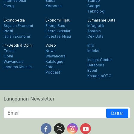
Internasional
Bursa
Startup
Energi
Korporasi
Gadget
Teknologi
Ekonopedia
Ekonomi Hijau
Jurnalisme Data
Sejarah Ekonomi
Energi Baru
Infografik
Profil
Energi Sirkular
Analisis
Istilah Ekonomi
Investasi Hijau
Cek Data
In-Depth & Opini
Video
Info
Telaah
News
Indeks
Opini
Wawancara
Insight Center
Wawancara
Katalogue
Databoks
Laporan Khusus
Foto
Event
Podcast
KatadataOTO
Langganan Newsletter
Daftar
Follow us on Facebook
Follow us on X
Follow us on Instagram
Follow us on Yout