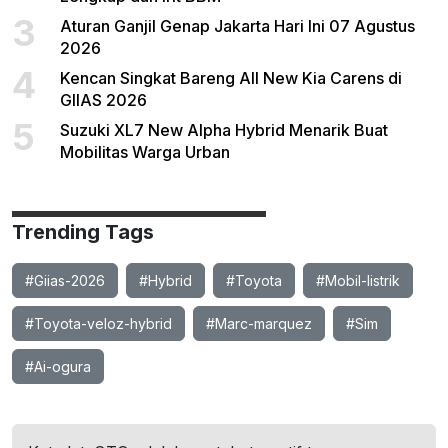
3
Aturan Ganjil Genap Jakarta Hari Ini 07 Agustus
2026
4
Kencan Singkat Bareng All New Kia Carens di
GIIAS 2026
5
Suzuki XL7 New Alpha Hybrid Menarik Buat
Mobilitas Warga Urban
Trending Tags
#Giias-2026
#Hybrid
#Toyota
#Mobil-listrik
#Toyota-veloz-hybrid
#Marc-marquez
#Sim
#Ai-ogura