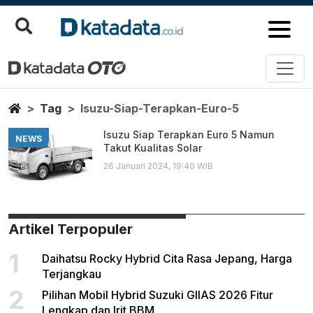
Isuzu Siap Terapkan Euro 5
Berita Terbaru
Home
Tag
Isuzu-Siap-Terapkan-Euro-5
Isuzu Siap Terapkan Euro 5 Namun
NEWS
Takut Kualitas Solar
26 Januari 2024, 19:40 WIB
Artikel Terpopuler
1
Daihatsu Rocky Hybrid Cita Rasa Jepang, Harga
Terjangkau
2
Pilihan Mobil Hybrid Suzuki GIIAS 2026 Fitur
Lengkap dan Irit BBM