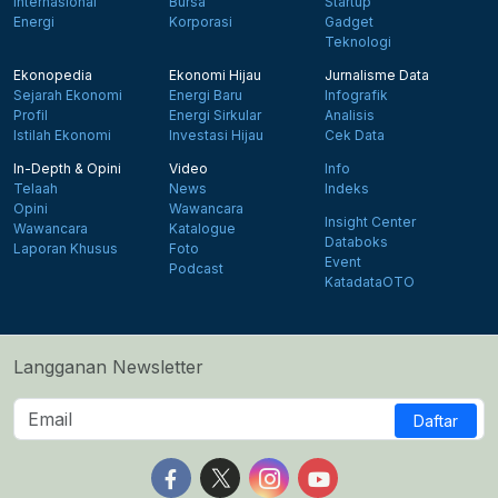
Internasional
Bursa
Startup
Energi
Korporasi
Gadget
Teknologi
Ekonopedia
Ekonomi Hijau
Jurnalisme Data
Sejarah Ekonomi
Energi Baru
Infografik
Profil
Energi Sirkular
Analisis
Istilah Ekonomi
Investasi Hijau
Cek Data
In-Depth & Opini
Video
Info
Telaah
News
Indeks
Opini
Wawancara
Insight Center
Wawancara
Katalogue
Databoks
Laporan Khusus
Foto
Event
Podcast
KatadataOTO
Langganan Newsletter
Daftar
Follow us on Facebook
Follow us on X
Follow us on Instagram
Follow us on Yout