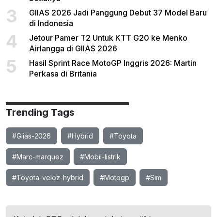
3
GIIAS 2026 Jadi Panggung Debut 37 Model Baru
di Indonesia
4
Jetour Pamer T2 Untuk KTT G20 ke Menko
Airlangga di GIIAS 2026
5
Hasil Sprint Race MotoGP Inggris 2026: Martin
Perkasa di Britania
Trending Tags
#Giias-2026
#Hybrid
#Toyota
#Marc-marquez
#Mobil-listrik
#Toyota-veloz-hybrid
#Motogp
#Sim