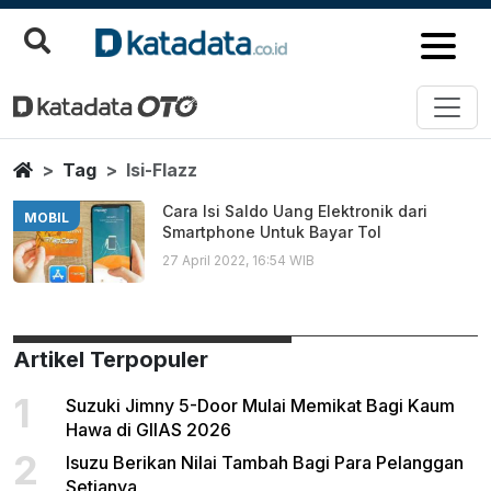
Isi Flazz
Berita Terbaru
Home
Tag
Isi-Flazz
Cara Isi Saldo Uang Elektronik dari
MOBIL
Smartphone Untuk Bayar Tol
27 April 2022, 16:54 WIB
Artikel Terpopuler
1
Suzuki Jimny 5-Door Mulai Memikat Bagi Kaum
Hawa di GIIAS 2026
2
Isuzu Berikan Nilai Tambah Bagi Para Pelanggan
Setianya