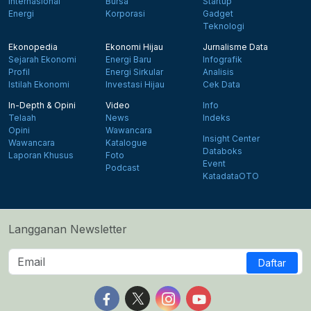
Internasional
Bursa
Startup
Energi
Korporasi
Gadget
Teknologi
Ekonopedia
Ekonomi Hijau
Jurnalisme Data
Sejarah Ekonomi
Energi Baru
Infografik
Profil
Energi Sirkular
Analisis
Istilah Ekonomi
Investasi Hijau
Cek Data
In-Depth & Opini
Video
Info
Telaah
News
Indeks
Opini
Wawancara
Insight Center
Wawancara
Katalogue
Databoks
Laporan Khusus
Foto
Event
Podcast
KatadataOTO
Langganan Newsletter
Daftar
Follow us on Facebook
Follow us on X
Follow us on Instagram
Follow us on Yout