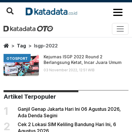
Isgp 2022
Berita Terbaru
Home
Tag
Isgp-2022
Kejurnas ISGP 2022 Round 2
OTOSPORT
Berlangsung Ketat, Incar Juara Umum
03 November 2022, 12:51 WIB
Artikel Terpopuler
1
Ganjil Genap Jakarta Hari Ini 06 Agustus 2026,
Ada Denda Segini
2
Cek 2 Lokasi SIM Keliling Bandung Hari Ini, 6
Agustus 2026