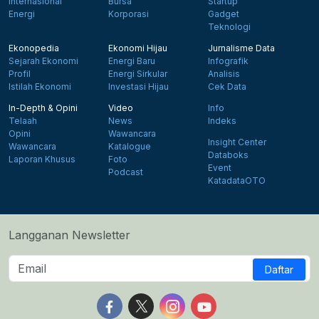
Internasional
Bursa
Startup
Energi
Korporasi
Gadget
Teknologi
Ekonopedia
Ekonomi Hijau
Jurnalisme Data
Sejarah Ekonomi
Energi Baru
Infografik
Profil
Energi Sirkular
Analisis
Istilah Ekonomi
Investasi Hijau
Cek Data
In-Depth & Opini
Video
Info
Telaah
News
Indeks
Opini
Wawancara
Insight Center
Wawancara
Katalogue
Databoks
Laporan Khusus
Foto
Event
Podcast
KatadataOTO
Langganan Newsletter
Daftar
Follow us on Facebook
Follow us on X
Follow us on Instagram
Follow us on Yout