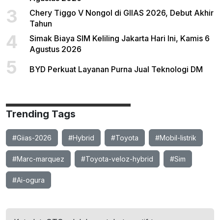
3
Chery Tiggo V Nongol di GIIAS 2026, Debut Akhir
Tahun
4
Simak Biaya SIM Keliling Jakarta Hari Ini, Kamis 6
Agustus 2026
5
BYD Perkuat Layanan Purna Jual Teknologi DM
Trending Tags
#Giias-2026
#Hybrid
#Toyota
#Mobil-listrik
#Marc-marquez
#Toyota-veloz-hybrid
#Sim
#Ai-ogura