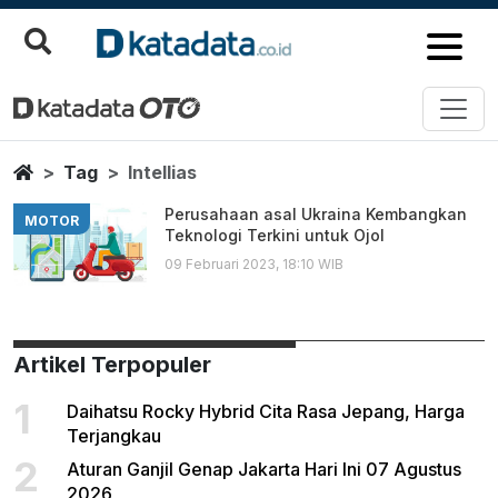
Intellias
Berita Terbaru
Home
Tag
Intellias
Perusahaan asal Ukraina Kembangkan
MOTOR
Teknologi Terkini untuk Ojol
09 Februari 2023, 18:10 WIB
Artikel Terpopuler
1
Daihatsu Rocky Hybrid Cita Rasa Jepang, Harga
Terjangkau
2
Aturan Ganjil Genap Jakarta Hari Ini 07 Agustus
2026