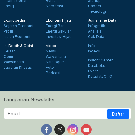
Internasional
Bursa
Startup
Energi
Korporasi
Gadget
Teknologi
Ekonopedia
Ekonomi Hijau
Jurnalisme Data
Sejarah Ekonomi
Energi Baru
Infografik
Profil
Energi Sirkular
Analisis
Istilah Ekonomi
Investasi Hijau
Cek Data
In-Depth & Opini
Video
Info
Telaah
News
Indeks
Opini
Wawancara
Insight Center
Wawancara
Katalogue
Databoks
Laporan Khusus
Foto
Event
Podcast
KatadataOTO
Langganan Newsletter
Daftar
Follow us on Facebook
Follow us on X
Follow us on Instagram
Follow us on Yout