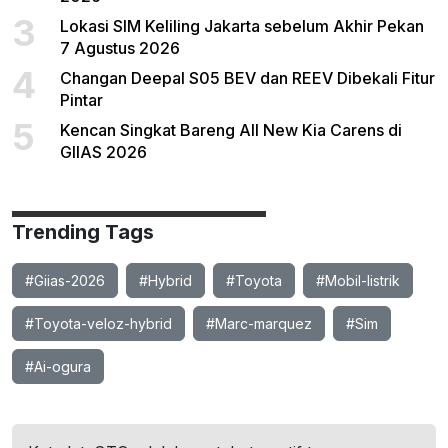
3
Lokasi SIM Keliling Jakarta sebelum Akhir Pekan
7 Agustus 2026
4
Changan Deepal S05 BEV dan REEV Dibekali Fitur
Pintar
5
Kencan Singkat Bareng All New Kia Carens di
GIIAS 2026
Trending Tags
#Giias-2026
#Hybrid
#Toyota
#Mobil-listrik
#Toyota-veloz-hybrid
#Marc-marquez
#Sim
#Ai-ogura