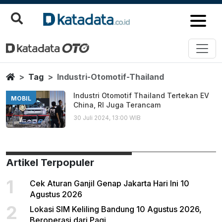
Industri Otomotif Thailand
Berita Terbaru
Home
Tag
Industri-Otomotif-Thailand
Industri Otomotif Thailand Tertekan EV
MOBIL
China, RI Juga Terancam
30 Juli 2024, 13:00 WIB
Artikel Terpopuler
1
Cek Aturan Ganjil Genap Jakarta Hari Ini 10
Agustus 2026
2
Lokasi SIM Keliling Bandung 10 Agustus 2026,
Beroperasi dari Pagi