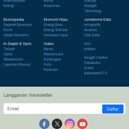
Internasional
Bursa
Startup
Energi
Korporasi
Gadget
Teknologi
Ekonopedia
Ekonomi Hijau
Jurnalisme Data
Sejarah Ekonomi
Energi Baru
Infografik
Profil
Energi Sirkular
Analisis
Istilah Ekonomi
Investasi Hijau
Cek Data
In-Depth & Opini
Video
Info
Telaah
News
Indeks
Opini
Wawancara
Insight Center
Wawancara
Katalogue
Databoks
Laporan Khusus
Foto
Event
Podcast
KatadataOTO
Langganan Newsletter
Daftar
Follow us on Facebook
Follow us on X
Follow us on Instagram
Follow us on Yout