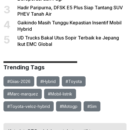
3
Hadir Paripurna, DFSK E5 Plus Siap Tantang SUV
PHEV Tanah Air
4
Gaikindo Masih Tunggu Kepastian Insentif Mobil
Hybrid
5
UD Trucks Bakal Utus Sopir Terbaik ke Jepang
Ikut EMC Global
Trending Tags
#Giias-2026
#Hybrid
#Toyota
#Marc-marquez
#Mobil-listrik
#Toyota-veloz-hybrid
#Motogp
#Sim