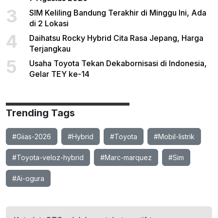
3
SIM Keliling Bandung Terakhir di Minggu Ini, Ada
di 2 Lokasi
4
Daihatsu Rocky Hybrid Cita Rasa Jepang, Harga
Terjangkau
5
Usaha Toyota Tekan Dekabornisasi di Indonesia,
Gelar TEY ke-14
Trending Tags
#Giias-2026
#Hybrid
#Toyota
#Mobil-listrik
#Toyota-veloz-hybrid
#Marc-marquez
#Sim
#Ai-ogura