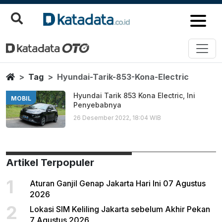
Hyundai Tarik 853 Kona Electric
Berita Terbaru
Home
Tag
Hyundai-Tarik-853-Kona-Electric
Hyundai Tarik 853 Kona Electric, Ini
MOBIL
Penyebabnya
26 Desember 2022, 18:04 WIB
Artikel Terpopuler
1
Aturan Ganjil Genap Jakarta Hari Ini 07 Agustus
2026
2
Lokasi SIM Keliling Jakarta sebelum Akhir Pekan
7 Agustus 2026