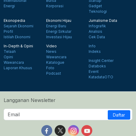
Internasional
Bursa
Startup
Energi
Korporasi
Gadget
Teknologi
Ekonopedia
Ekonomi Hijau
Jurnalisme Data
Sejarah Ekonomi
Energi Baru
Infografik
Profil
Energi Sirkular
Analisis
Istilah Ekonomi
Investasi Hijau
Cek Data
In-Depth & Opini
Video
Info
Telaah
News
Indeks
Opini
Wawancara
Insight Center
Wawancara
Katalogue
Databoks
Laporan Khusus
Foto
Event
Podcast
KatadataOTO
Langganan Newsletter
Daftar
Follow us on Facebook
Follow us on X
Follow us on Instagram
Follow us on Yout