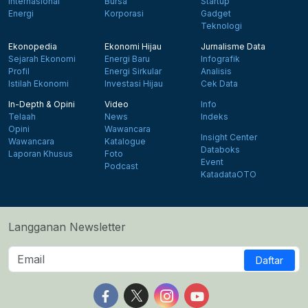
Internasional
Bursa
Startup
Energi
Korporasi
Gadget
Teknologi
Ekonopedia
Ekonomi Hijau
Jurnalisme Data
Sejarah Ekonomi
Energi Baru
Infografik
Profil
Energi Sirkular
Analisis
Istilah Ekonomi
Investasi Hijau
Cek Data
In-Depth & Opini
Video
Info
Telaah
News
Indeks
Opini
Wawancara
Insight Center
Wawancara
Katalogue
Databoks
Laporan Khusus
Foto
Event
Podcast
KatadataOTO
Langganan Newsletter
Daftar
Follow us on Facebook
Follow us on X
Follow us on Instagram
Follow us on Yout