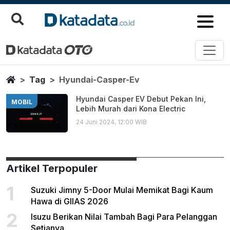
Hyundai Casper Ev
Berita Terbaru
Home
Tag
Hyundai-Casper-Ev
Hyundai Casper EV Debut Pekan Ini,
MOBIL
Lebih Murah dari Kona Electric
24 Juni 2024, 12:00 WIB
Artikel Terpopuler
1
Suzuki Jimny 5-Door Mulai Memikat Bagi Kaum
Hawa di GIIAS 2026
2
Isuzu Berikan Nilai Tambah Bagi Para Pelanggan
Setianya