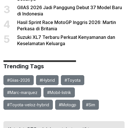
3
GIIAS 2026 Jadi Panggung Debut 37 Model Baru
di Indonesia
4
Hasil Sprint Race MotoGP Inggris 2026: Martin
Perkasa di Britania
5
Suzuki XL7 Terbaru Perkuat Kenyamanan dan
Keselamatan Keluarga
Trending Tags
#Giias-2026
#Hybrid
#Toyota
#Marc-marquez
#Mobil-listrik
#Toyota-veloz-hybrid
#Motogp
#Sim