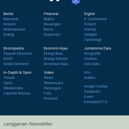
Berita
Finansial
Digital
Nasional
Makro
E-Commerce
Industri
Keuangan
Fintech
Internasional
Bursa
Startup
Energi
Korporasi
Gadget
Teknologi
Ekonopedia
Ekonomi Hijau
Jurnalisme Data
Sejarah Ekonomi
Energi Baru
Infografik
Profil
Energi Sirkular
Analisis
Istilah Ekonomi
Investasi Hijau
Cek Data
In-Depth & Opini
Video
Info
Telaah
News
Indeks
Opini
Wawancara
Insight Center
Wawancara
Katalogue
Databoks
Laporan Khusus
Foto
Event
Podcast
KatadataOTO
Langganan Newsletter