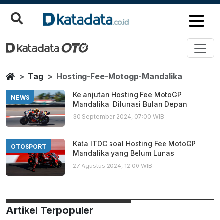
Hosting Fee Motogp Mandalika
Berita Terbaru
Home
Tag
Hosting-Fee-Motogp-Mandalika
Kelanjutan Hosting Fee MotoGP
NEWS
Mandalika, Dilunasi Bulan Depan
30 September 2024, 07:00 WIB
Kata ITDC soal Hosting Fee MotoGP
OTOSPORT
Mandalika yang Belum Lunas
27 Agustus 2024, 12:00 WIB
Artikel Terpopuler