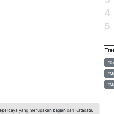
4
5
Tre
#Gi
#Mob
#Ma
tepercaya yang merupakan bagian dari Katadata.