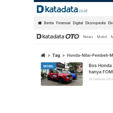
KatadataOTO
Berita
Finansial
Digital
Ekonopedia
Ek
News
Mobil
Honda Nilai Pem
Berita Terbaru
Home
Tag
Honda-Nilai-Pembeli-Mo
Bos Honda S
MOBIL
hanya FO
29 Februari 202