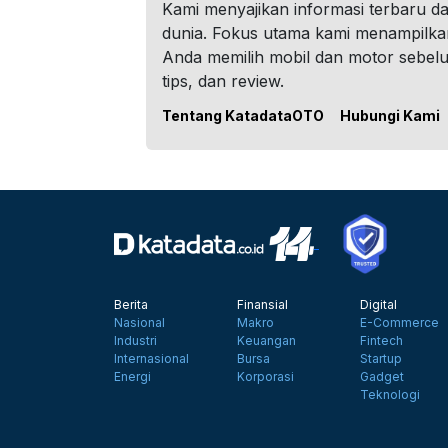
Kami menyajikan informasi terbaru dar
dunia. Fokus utama kami menampilka
Anda memilih mobil dan motor sebel
tips, dan review.
Tentang KatadataOTO
Hubungi Kami
Berita
Finansial
Digital
Nasional
Makro
E-Commerce
Industri
Keuangan
Fintech
Internasional
Bursa
Startup
Energi
Korporasi
Gadget
Teknologi