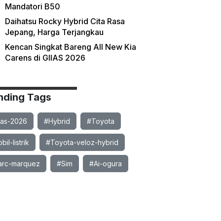
Mandatori B50
Daihatsu Rocky Hybrid Cita Rasa
Jepang, Harga Terjangkau
Kencan Singkat Bareng All New Kia
Carens di GIIAS 2026
nding Tags
ias-2026
#Hybrid
#Toyota
il-listrik
#Toyota-veloz-hybrid
rc-marquez
#Sim
#Ai-ogura