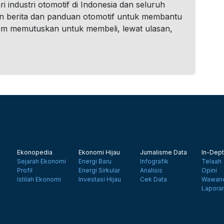
i industri otomotif di Indonesia dan seluruh
n berita dan panduan otomotif untuk membantu
um memutuskan untuk membeli, lewat ulasan,
Ekonopedia
Ekonomi Hijau
Jurnalisme Data
In-Dept
Sejarah Ekonomi
Energi Baru
Infografik
Telaah
Profil
Energi Sirkular
Analisis
Opini
Istilah Ekonomi
Investasi Hijau
Cek Data
Wawanc
Lapora