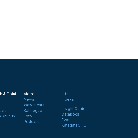
h & Opini
Video
Info
News
Indeks
Wawancara
Insight Center
ara
Katalogue
Databoks
n Khusus
Foto
Event
Podcast
KatadataOTO