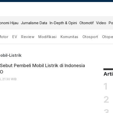
onomi Hijau
Jurnalisme Data
In-Depth & Opini
Otomotif
Video
Po
Motor
EV
Review
Modifikasi
Komunitas
Otosport
Otope
beli Mobil Listrik
bil-Listrik
ebut Pembeli Mobil Listrik di Indonesia
MO
Art
4, 21:30 WIB
1
2
3