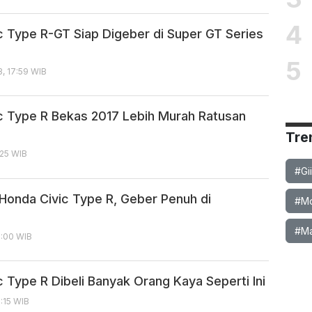
4
c Type R-GT Siap Digeber di Super GT Series
5
, 17:59 WIB
c Type R Bekas 2017 Lebih Murah Ratusan
Tre
:25 WIB
#Gi
 Honda Civic Type R, Geber Penuh di
#Mob
#Ma
7:00 WIB
 Type R Dibeli Banyak Orang Kaya Seperti Ini
8:15 WIB