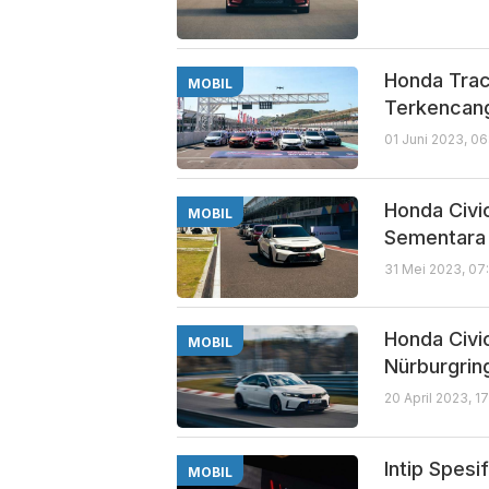
Honda Trac
MOBIL
Terkencan
01 Juni 2023, 0
Honda Civi
MOBIL
Sementara
31 Mei 2023, 07
Honda Civi
MOBIL
Nürburgrin
20 April 2023, 1
Intip Spesi
MOBIL