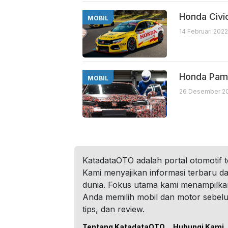
Honda Civi
MOBIL
14 Februari 2022
Honda Pame
MOBIL
26 Desember 20
KatadataOTO adalah portal otomotif 
Kami menyajikan informasi terbaru dar
dunia. Fokus utama kami menampilka
Anda memilih mobil dan motor sebel
tips, dan review.
Tentang KatadataOTO
Hubungi Kami