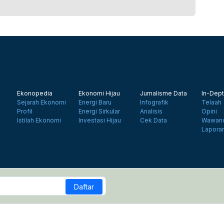
Ekonopedia
Ekonomi Hijau
Jurnalisme Data
In-Dept
Sejarah Ekonomi
Energi Baru
Infografik
Telaah
Profil
Energi Sirkular
Analisis
Opini
Istilah Ekonomi
Investasi Hijau
Cek Data
Wawanc
Lapora
Daftar
a Siber
Kebijakan Privasi
Disclaimer
Hubungi Kami