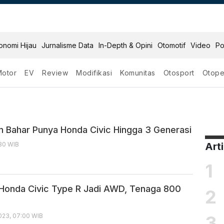
onomi Hijau
Jurnalisme Data
In-Depth & Opini
Otomotif
Video
Po
Motor
EV
Review
Modifikasi
Komunitas
Otosport
Otope
ype R
in Bahar Punya Honda Civic Hingga 3 Generasi
:30 WIB
Art
1
 Honda Civic Type R Jadi AWD, Tenaga 800
2
3
23, 07:00 WIB