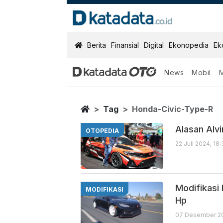
KatadataOTO
Berita
Finansial
Digital
Ekonopedia
Ek
News
Mobil
Honda Civic T
Berita Terbaru
Home
Tag
Honda-Civic-Type-R
Alasan Alv
OTOPEDIA
22 Juli 2024, 18
Modifikasi
MODIFIKASI
Hp
07 Desember 20