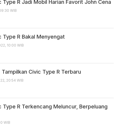
c Type R Jadi Mobil Harian Favorit John Cena
 09:30 WIB
c Type R Bakal Menyengat
22, 10:00 WIB
 Tampilkan Civic Type R Terbaru
22, 20:54 WIB
c Type R Terkencang Meluncur, Berpeluang
:10 WIB