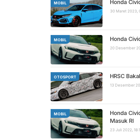
Honda Civi
MOBIL
30 Maret 2023,
Honda Civi
MOBIL
20 Desember 20
HRSC Bakal
OTOSPORT
13 Desember 20
Honda Civi
MOBIL
Masuk RI
23 Juli 2022, 18