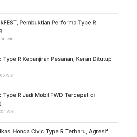
kFEST, Pembuktian Performa Type R
g
6:00 WIB
c Type R Kebanjiran Pesanan, Keran Ditutup
:00 WIB
c Type R Jadi Mobil FWD Tercepat di
g
7:04 WIB
fikasi Honda Civic Type R Terbaru, Agresif