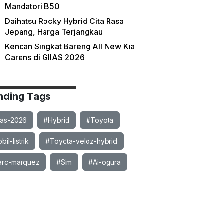
Mandatori B50
Daihatsu Rocky Hybrid Cita Rasa
Jepang, Harga Terjangkau
Kencan Singkat Bareng All New Kia
Carens di GIIAS 2026
nding Tags
ias-2026
#Hybrid
#Toyota
il-listrik
#Toyota-veloz-hybrid
rc-marquez
#Sim
#Ai-ogura