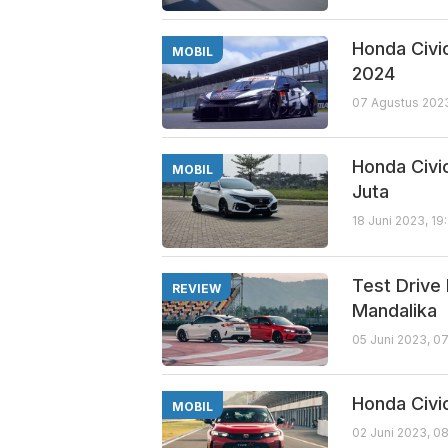
Honda Civi
MOBIL
2024
07 Agustus 2023
Honda Civi
MOBIL
Juta
18 Juni 2023, 19
Test Drive
REVIEW
Mandalika
05 Juni 2023, 0
Honda Civic
MOBIL
02 Juni 2023, 0