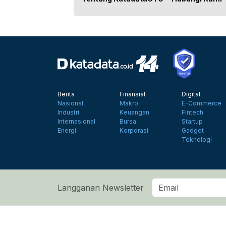
Berita
Finansial
Digital
Nasional
Makro
E-Commerce
Industri
Keuangan
Fintech
Internasional
Bursa
Startup
Energi
Korporasi
Gadget
Teknologi
Langganan Newsletter
Tentang Katadata
Advertising
Karier
Pedoman Medi