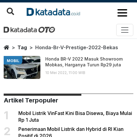
Honda Br V Prestige 2022 Beka
Berita Terbaru
Home
Tag
Honda-Br-V-Prestige-2022-Bekas
Honda BR-V 2022 Masuk Showroom
MOBIL
Mobkas, Harganya Turun Rp29 juta
10 Mei 2022, 11:00 WIB
Artikel Terpopuler
1
Mobil Listrik VinFast Kini Bisa Disewa, Biaya Mulai
Rp 1 Juta
2
Penerimaan Mobil Listrik dan Hybrid di RI Kian
Positif di 2026