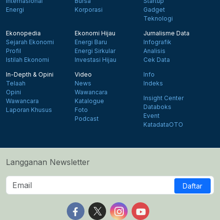
Internasional
Bursa
Startup
Energi
Korporasi
Gadget
Teknologi
Ekonopedia
Ekonomi Hijau
Jurnalisme Data
Sejarah Ekonomi
Energi Baru
Infografik
Profil
Energi Sirkular
Analisis
Istilah Ekonomi
Investasi Hijau
Cek Data
In-Depth & Opini
Video
Info
Telaah
News
Indeks
Opini
Wawancara
Insight Center
Wawancara
Katalogue
Databoks
Laporan Khusus
Foto
Event
Podcast
KatadataOTO
Langganan Newsletter
Daftar
Follow us on Facebook
Follow us on X
Follow us on Instagram
Follow us on Yout