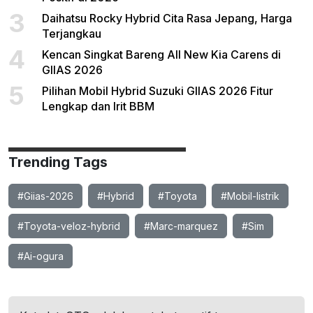
3
Daihatsu Rocky Hybrid Cita Rasa Jepang, Harga
Terjangkau
4
Kencan Singkat Bareng All New Kia Carens di
GIIAS 2026
5
Pilihan Mobil Hybrid Suzuki GIIAS 2026 Fitur
Lengkap dan Irit BBM
Trending Tags
#Giias-2026
#Hybrid
#Toyota
#Mobil-listrik
#Toyota-veloz-hybrid
#Marc-marquez
#Sim
#Ai-ogura