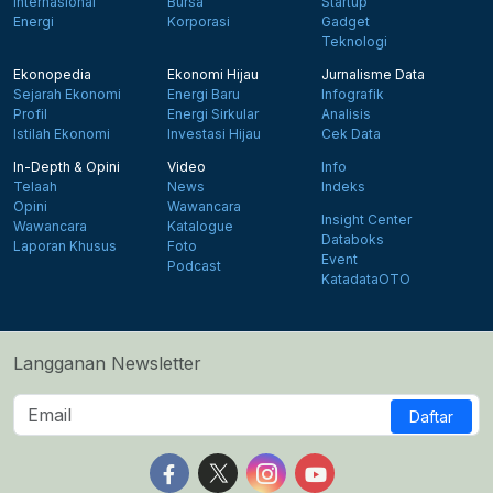
Internasional
Bursa
Startup
Energi
Korporasi
Gadget
Teknologi
Ekonopedia
Ekonomi Hijau
Jurnalisme Data
Sejarah Ekonomi
Energi Baru
Infografik
Profil
Energi Sirkular
Analisis
Istilah Ekonomi
Investasi Hijau
Cek Data
In-Depth & Opini
Video
Info
Telaah
News
Indeks
Opini
Wawancara
Insight Center
Wawancara
Katalogue
Databoks
Laporan Khusus
Foto
Event
Podcast
KatadataOTO
Langganan Newsletter
Daftar
Follow us on Facebook
Follow us on X
Follow us on Instagram
Follow us on Yout