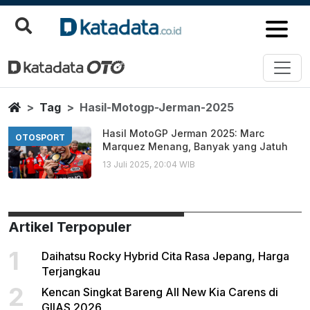
Hasil Motogp Jerman 2025
Berita Terbaru
Home
Tag
Hasil-Motogp-Jerman-2025
Hasil MotoGP Jerman 2025: Marc
OTOSPORT
Marquez Menang, Banyak yang Jatuh
13 Juli 2025, 20:04 WIB
Artikel Terpopuler
1
Daihatsu Rocky Hybrid Cita Rasa Jepang, Harga
Terjangkau
2
Kencan Singkat Bareng All New Kia Carens di
GIIAS 2026