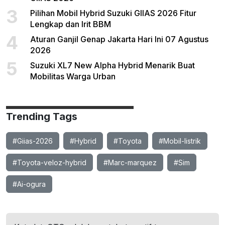
3
Pilihan Mobil Hybrid Suzuki GIIAS 2026 Fitur
Lengkap dan Irit BBM
4
Aturan Ganjil Genap Jakarta Hari Ini 07 Agustus
2026
5
Suzuki XL7 New Alpha Hybrid Menarik Buat
Mobilitas Warga Urban
Trending Tags
#Giias-2026
#Hybrid
#Toyota
#Mobil-listrik
#Toyota-veloz-hybrid
#Marc-marquez
#Sim
#Ai-ogura