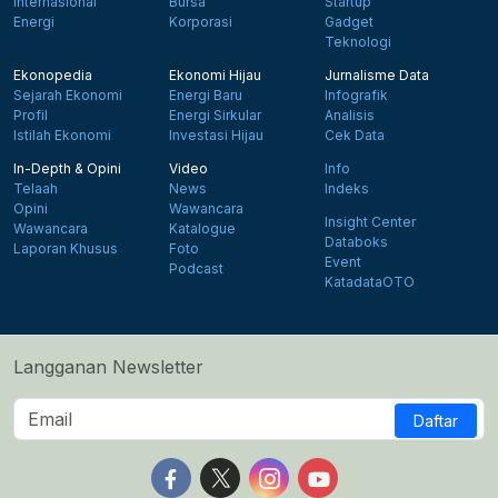
Internasional
Bursa
Startup
Energi
Korporasi
Gadget
Teknologi
Ekonopedia
Ekonomi Hijau
Jurnalisme Data
Sejarah Ekonomi
Energi Baru
Infografik
Profil
Energi Sirkular
Analisis
Istilah Ekonomi
Investasi Hijau
Cek Data
In-Depth & Opini
Video
Info
Telaah
News
Indeks
Opini
Wawancara
Insight Center
Wawancara
Katalogue
Databoks
Laporan Khusus
Foto
Event
Podcast
KatadataOTO
Langganan Newsletter
Daftar
Follow us on Facebook
Follow us on X
Follow us on Instagram
Follow us on Yout