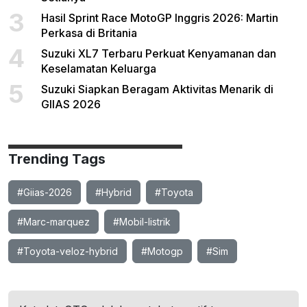
3
Hasil Sprint Race MotoGP Inggris 2026: Martin
Perkasa di Britania
4
Suzuki XL7 Terbaru Perkuat Kenyamanan dan
Keselamatan Keluarga
5
Suzuki Siapkan Beragam Aktivitas Menarik di
GIIAS 2026
Trending Tags
#Giias-2026
#Hybrid
#Toyota
#Marc-marquez
#Mobil-listrik
#Toyota-veloz-hybrid
#Motogp
#Sim