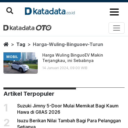
Harga Wuling Binguoev Turun
Berita Terbaru
Home
Tag
Harga-Wuling-Binguoev-Turun
Harga Wuling BinguoEV Makin
MOBIL
Terjangkau, ini Sebabnya
14 Januari 2024, 09:00 WIB
Artikel Terpopuler
1
Suzuki Jimny 5-Door Mulai Memikat Bagi Kaum
Hawa di GIIAS 2026
2
Isuzu Berikan Nilai Tambah Bagi Para Pelanggan
Setianya