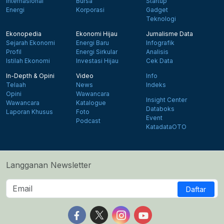
Internasional
Bursa
Startup
Energi
Korporasi
Gadget
Teknologi
Ekonopedia
Ekonomi Hijau
Jurnalisme Data
Sejarah Ekonomi
Energi Baru
Infografik
Profil
Energi Sirkular
Analisis
Istilah Ekonomi
Investasi Hijau
Cek Data
In-Depth & Opini
Video
Info
Telaah
News
Indeks
Opini
Wawancara
Insight Center
Wawancara
Katalogue
Databoks
Laporan Khusus
Foto
Event
Podcast
KatadataOTO
Langganan Newsletter
Daftar
Follow us on Facebook
Follow us on X
Follow us on Instagram
Follow us on Yout