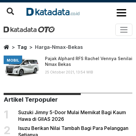
Harga Nmax Bekas
Berita Terbaru
Home
Tag
Harga-Nmax-Bekas
Pajak Alphard RFS Rachel Vennya Senilai
MOBIL
Nmax Bekas
25 Oktober 2021, 13:54 WIB
Artikel Terpopuler
1
Suzuki Jimny 5-Door Mulai Memikat Bagi Kaum
Hawa di GIIAS 2026
2
Isuzu Berikan Nilai Tambah Bagi Para Pelanggan
Setianya