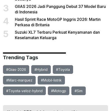
3
GIIAS 2026 Jadi Panggung Debut 37 Model Baru
di Indonesia
4
Hasil Sprint Race MotoGP Inggris 2026: Martin
Perkasa di Britania
5
Suzuki XL7 Terbaru Perkuat Kenyamanan dan
Keselamatan Keluarga
Trending Tags
#Giias-2026
#Hybrid
#Toyota
#Marc-marquez
#Mobil-listrik
#Toyota-veloz-hybrid
#Motogp
#Sim