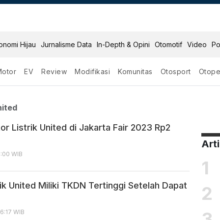
onomi Hijau
Jurnalisme Data
In-Depth & Opini
Otomotif
Video
Po
Motor
EV
Review
Modifikasi
Komunitas
Otosport
Otope
strik United
nited
r Listrik United di Jakarta Fair 2023 Rp2
Art
6:00 WIB
1
ik United Miliki TKDN Tertinggi Setelah Dapat
2
3
16:17 WIB