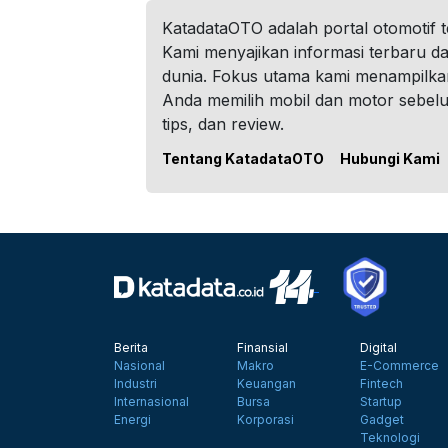
KatadataOTO adalah portal otomotif 
Kami menyajikan informasi terbaru dar
dunia. Fokus utama kami menampilka
Anda memilih mobil dan motor sebel
tips, dan review.
Tentang KatadataOTO
Hubungi Kami
Berita
Finansial
Digital
Nasional
Makro
E-Commerce
Industri
Keuangan
Fintech
Internasional
Bursa
Startup
Energi
Korporasi
Gadget
Teknologi