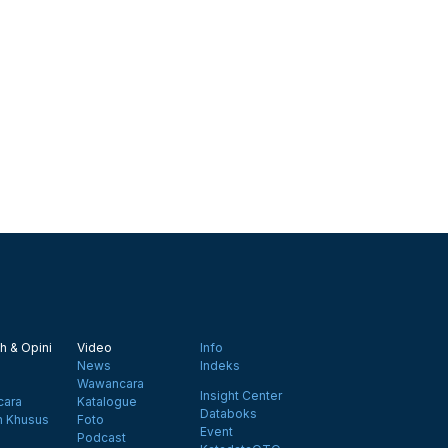
h & Opini
Video
Info
News
Indeks
Wawancara
Insight Center
ara
Katalogue
Databoks
n Khusus
Foto
Event
Podcast