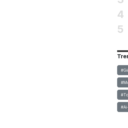
4
5
Tre
#Gi
#Mob
#To
#Ai