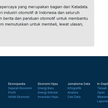
tepercaya yang merupakan bagian dari Katadata.
i industri otomotif di Indonesia dan seluruh
n berita dan panduan otomotif untuk membantu
um memutuskan untuk membeli, lewat ulasan,
Ekonopedia
Ekonomi Hijau
Jurnalisme Data
In-Dept
Sejarah Ekonomi
Energi Baru
Infografik
Telaah
Profil
Energi Sirkular
Analisis
Opini
Istilah Ekonomi
Investasi Hijau
Cek Data
Wawanc
Lapora