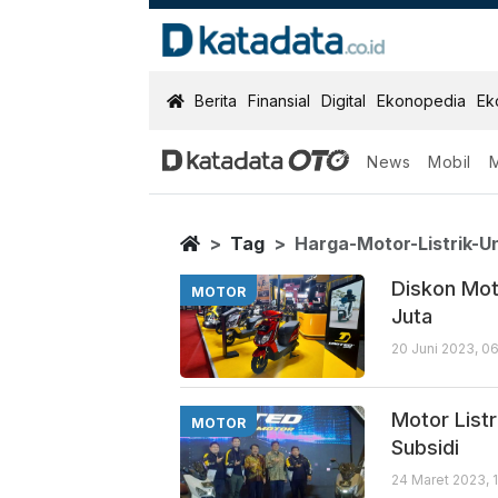
KatadataOTO
Berita
Finansial
Digital
Ekonopedia
Ek
News
Mobil
Harga Motor Li
Berita Terbaru
Home
Tag
Harga-Motor-Listrik-U
Diskon Moto
MOTOR
Juta
20 Juni 2023, 0
Motor Listr
MOTOR
Subsidi
24 Maret 2023, 