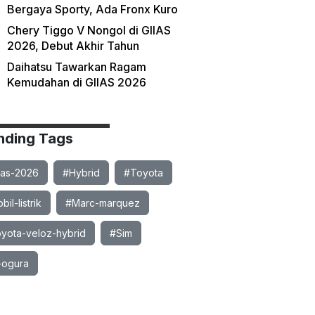
Bergaya Sporty, Ada Fronx Kuro
Chery Tiggo V Nongol di GIIAS
2026, Debut Akhir Tahun
Daihatsu Tawarkan Ragam
Kemudahan di GIIAS 2026
nding Tags
ias-2026
#Hybrid
#Toyota
il-listrik
#Marc-marquez
yota-veloz-hybrid
#Sim
-ogura