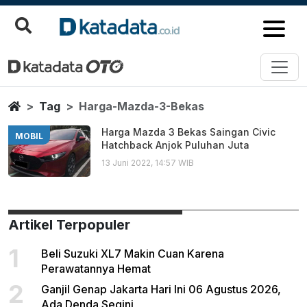
Harga Mazda 3 Bekas
Berita Terbaru
Home
Tag
Harga-Mazda-3-Bekas
Harga Mazda 3 Bekas Saingan Civic
MOBIL
Hatchback Anjok Puluhan Juta
13 Juni 2022, 14:57 WIB
Artikel Terpopuler
1
Beli Suzuki XL7 Makin Cuan Karena
Perawatannya Hemat
2
Ganjil Genap Jakarta Hari Ini 06 Agustus 2026,
Ada Denda Segini