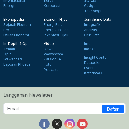
Internasional
Bursa
Startup
Energi
Korporasi
Gadget
Teknologi
Ekonopedia
Ekonomi Hijau
Jurnalisme Data
Sejarah Ekonomi
Energi Baru
Infografik
Profil
Energi Sirkular
Analisis
Istilah Ekonomi
Investasi Hijau
Cek Data
In-Depth & Opini
Video
Info
Telaah
News
Indeks
Opini
Wawancara
Insight Center
Wawancara
Katalogue
Databoks
Laporan Khusus
Foto
Event
Podcast
KatadataOTO
Langganan Newsletter
Daftar
Follow us on Facebook
Follow us on X
Follow us on Instagram
Follow us on Yout