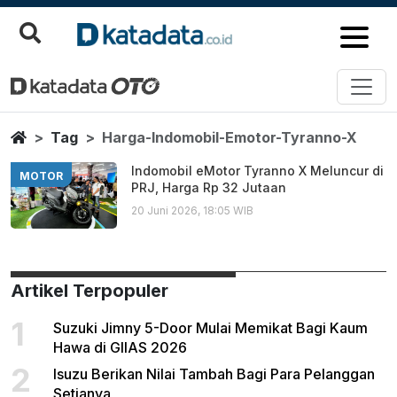
Harga Indomobil Emotor Tyrann
Berita Terbaru
Home
Tag
Harga-Indomobil-Emotor-Tyranno-X
Indomobil eMotor Tyranno X Meluncur di
MOTOR
PRJ, Harga Rp 32 Jutaan
20 Juni 2026, 18:05 WIB
Artikel Terpopuler
1
Suzuki Jimny 5-Door Mulai Memikat Bagi Kaum
Hawa di GIIAS 2026
2
Isuzu Berikan Nilai Tambah Bagi Para Pelanggan
Setianya