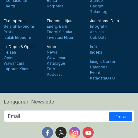
Internasional
Bursa
Startup
Energi
Korporasi
Gadget
Teknologi
Ekonopedia
Ekonomi Hijau
Jurnalisme Data
Sejarah Ekonomi
Energi Baru
Infografik
Profil
Energi Sirkular
Analisis
Istilah Ekonomi
Investasi Hijau
Cek Data
In-Depth & Opini
Video
Info
Telaah
News
Indeks
Opini
Wawancara
Insight Center
Wawancara
Katalogue
Databoks
Laporan Khusus
Foto
Event
Podcast
KatadataOTO
Langganan Newsletter
Daftar
Follow us on Facebook
Follow us on X
Follow us on Instagram
Follow us on Yout