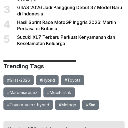
3
GIIAS 2026 Jadi Panggung Debut 37 Model Baru
di Indonesia
4
Hasil Sprint Race MotoGP Inggris 2026: Martin
Perkasa di Britania
5
Suzuki XL7 Terbaru Perkuat Kenyamanan dan
Keselamatan Keluarga
Trending Tags
#Giias-2026
#Hybrid
#Toyota
#Marc-marquez
#Mobil-listrik
#Toyota-veloz-hybrid
#Motogp
#Sim