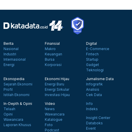
Berita
Finansial
Digital
Nasional
Makro
E-Commerce
Industri
Keuangan
Fintech
Internasional
Bursa
Startup
Energi
Korporasi
Gadget
Teknologi
Ekonopedia
Ekonomi Hijau
Jurnalisme Data
Sejarah Ekonomi
Energi Baru
Infografik
Profil
Energi Sirkular
Analisis
Istilah Ekonomi
Investasi Hijau
Cek Data
In-Depth & Opini
Video
Info
Telaah
News
Indeks
Opini
Wawancara
Insight Center
Wawancara
Katalogue
Databoks
Laporan Khusus
Foto
Event
Podcast