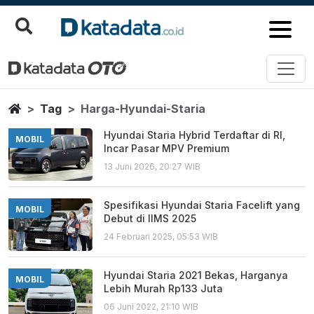
Harga Hyundai Staria
Berita Terbaru
Home
Tag
Harga-Hyundai-Staria
Hyundai Staria Hybrid Terdaftar di RI,
MOBIL
Incar Pasar MPV Premium
13 Juni 2026, 20:27 WIB
Spesifikasi Hyundai Staria Facelift yang
MOBIL
Debut di IIMS 2025
24 Februari 2025, 05:53 WIB
Hyundai Staria 2021 Bekas, Harganya
MOBIL
Lebih Murah Rp133 Juta
06 Juni 2022, 21:10 WIB