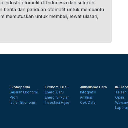
i industri otomotif di Indonesia dan seluruh
n berita dan panduan otomotif untuk membantu
um memutuskan untuk membeli, lewat ulasan,
Ekonopedia
Ekonomi Hijau
Jurnalisme Data
In-Dept
Sejarah Ekonomi
Energi Baru
Infografik
Telaah
Profil
Energi Sirkular
Analisis
Opini
Istilah Ekonomi
Investasi Hijau
Cek Data
Wawanc
Lapora