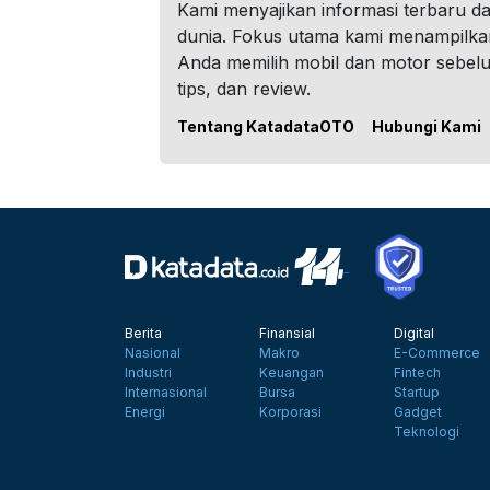
Kami menyajikan informasi terbaru dar
dunia. Fokus utama kami menampilka
Anda memilih mobil dan motor sebel
tips, dan review.
Tentang KatadataOTO
Hubungi Kami
Berita
Finansial
Digital
Nasional
Makro
E-Commerce
Industri
Keuangan
Fintech
Internasional
Bursa
Startup
Energi
Korporasi
Gadget
Teknologi