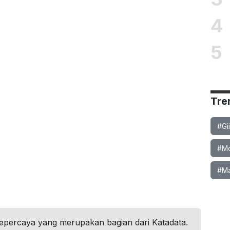
4
5
Tre
#Gi
#Mob
#Ma
tepercaya yang merupakan bagian dari Katadata.