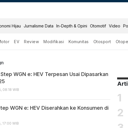
onomi Hijau
Jurnalisme Data
In-Depth & Opini
Otomotif
Video
Po
Motor
EV
Review
Modifikasi
Komunitas
Otosport
Otope
Step Wgn
gn
Step WGN e: HEV Terpesan Usai Dipasarkan
025
Art
, 08:18 WIB
1
tep WGN e: HEV Diserahkan ke Konsumen di
2
3
, 17:00 WIB