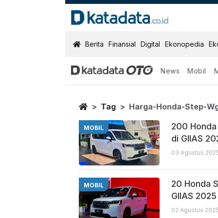
KatadataOTO
Berita
Finansial
Digital
Ekonopedia
Ek
News
Mobil
Harga Honda 
Berita Terbaru
Home
Tag
Harga-Honda-Step-W
200 Honda 
MOBIL
di GIIAS 2
03 Agustus 2025
20 Honda S
MOBIL
GIIAS 2025
02 Agustus 2025