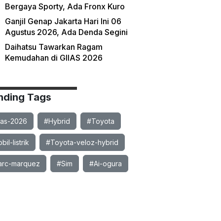
Bergaya Sporty, Ada Fronx Kuro
Ganjil Genap Jakarta Hari Ini 06
Agustus 2026, Ada Denda Segini
Daihatsu Tawarkan Ragam
Kemudahan di GIIAS 2026
nding Tags
ias-2026
#Hybrid
#Toyota
il-listrik
#Toyota-veloz-hybrid
rc-marquez
#Sim
#Ai-ogura