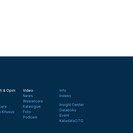
h & Opini
Video
Info
News
Indeks
Wawancara
Insight Center
ara
Katalogue
Databoks
n Khusus
Foto
Event
Podcast
KatadataOTO