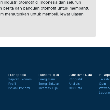
i industri otomotif di Indonesia dan seluruh
n berita dan panduan otomotif untuk membantu
um memutuskan untuk membeli, lewat ulasan,
Ekonopedia
Ekonomi Hijau
Jurnalisme Data
In-Dept
Sejarah Ekonomi
Energi Baru
Infografik
Telaah
Profil
Energi Sirkular
Analisis
Opini
Istilah Ekonomi
Investasi Hijau
Cek Data
Wawanc
Lapora