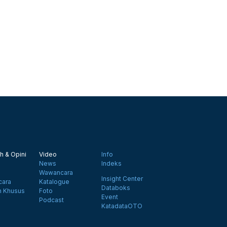
h & Opini
Video
Info
News
Indeks
Wawancara
Insight Center
ara
Katalogue
Databoks
n Khusus
Foto
Event
Podcast
KatadataOTO