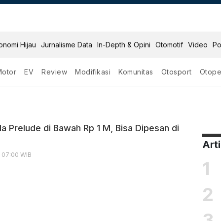
onomi Hijau
Jurnalisme Data
In-Depth & Opini
Otomotif
Video
Po
Motor
EV
Review
Modifikasi
Komunitas
Otosport
Otope
relude
a Prelude di Bawah Rp 1 M, Bisa Dipesan di
Art
, 07:00 WIB
1
2
3