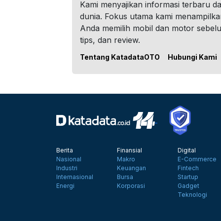
Kami menyajikan informasi terbaru dar
dunia. Fokus utama kami menampilka
Anda memilih mobil dan motor sebel
tips, dan review.
Tentang KatadataOTO
Hubungi Kami
Berita
Finansial
Digital
Nasional
Makro
E-Commerce
Industri
Keuangan
Fintech
Internasional
Bursa
Startup
Energi
Korporasi
Gadget
Teknologi