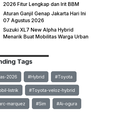
2026 Fitur Lengkap dan Irit BBM
Aturan Ganjil Genap Jakarta Hari Ini
07 Agustus 2026
Suzuki XL7 New Alpha Hybrid
Menarik Buat Mobilitas Warga Urban
nding Tags
ias-2026
#Hybrid
#Toyota
il-listrik
#Toyota-veloz-hybrid
rc-marquez
#Sim
#Ai-ogura