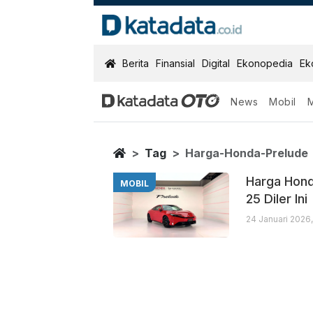
KatadataOTO
Berita
Finansial
Digital
Ekonopedia
Ek
News
Mobil
Harga Honda P
Berita Terbaru
Home
Tag
Harga-Honda-Prelude
Harga Hond
MOBIL
25 Diler Ini
24 Januari 2026