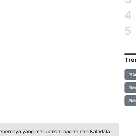
4
5
Tre
#Gi
#Mob
#Ma
tepercaya yang merupakan bagian dari Katadata.