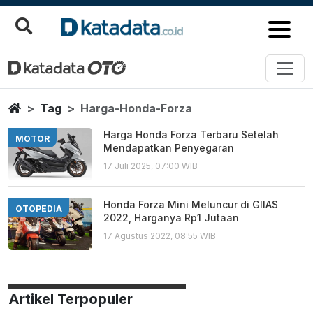
Harga Honda Forza
Berita Terbaru
Home
Tag
Harga-Honda-Forza
Harga Honda Forza Terbaru Setelah
MOTOR
Mendapatkan Penyegaran
17 Juli 2025, 07:00 WIB
Honda Forza Mini Meluncur di GIIAS
OTOPEDIA
2022, Harganya Rp1 Jutaan
17 Agustus 2022, 08:55 WIB
Artikel Terpopuler