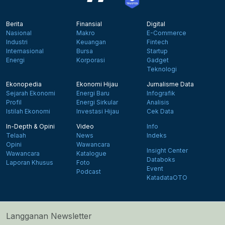
Berita
Finansial
Digital
Nasional
Makro
E-Commerce
Industri
Keuangan
Fintech
Internasional
Bursa
Startup
Energi
Korporasi
Gadget
Teknologi
Ekonopedia
Ekonomi Hijau
Jurnalisme Data
Sejarah Ekonomi
Energi Baru
Infografik
Profil
Energi Sirkular
Analisis
Istilah Ekonomi
Investasi Hijau
Cek Data
In-Depth & Opini
Video
Info
Telaah
News
Indeks
Opini
Wawancara
Insight Center
Wawancara
Katalogue
Databoks
Laporan Khusus
Foto
Event
Podcast
KatadataOTO
Langganan Newsletter