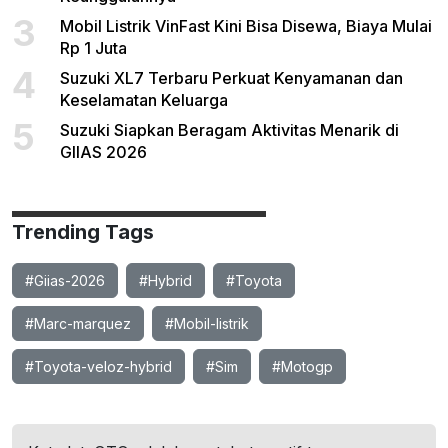
3
Mobil Listrik VinFast Kini Bisa Disewa, Biaya Mulai
Rp 1 Juta
4
Suzuki XL7 Terbaru Perkuat Kenyamanan dan
Keselamatan Keluarga
5
Suzuki Siapkan Beragam Aktivitas Menarik di
GIIAS 2026
Trending Tags
#Giias-2026
#Hybrid
#Toyota
#Marc-marquez
#Mobil-listrik
#Toyota-veloz-hybrid
#Sim
#Motogp