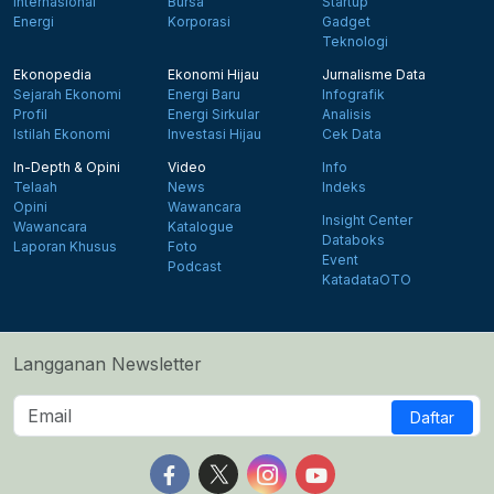
Internasional
Bursa
Startup
Energi
Korporasi
Gadget
Teknologi
Ekonopedia
Ekonomi Hijau
Jurnalisme Data
Sejarah Ekonomi
Energi Baru
Infografik
Profil
Energi Sirkular
Analisis
Istilah Ekonomi
Investasi Hijau
Cek Data
In-Depth & Opini
Video
Info
Telaah
News
Indeks
Opini
Wawancara
Insight Center
Wawancara
Katalogue
Databoks
Laporan Khusus
Foto
Event
Podcast
KatadataOTO
Langganan Newsletter
Daftar
Follow us on Facebook
Follow us on X
Follow us on Instagram
Follow us on Yout