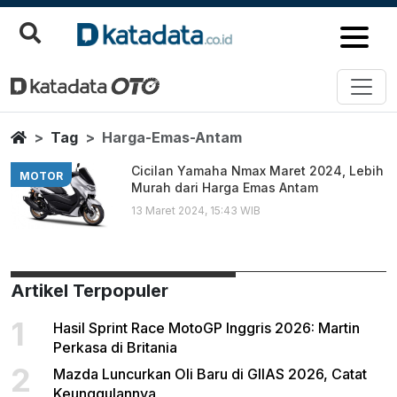
Harga Emas Antam
Berita Terbaru
Home
Tag
Harga-Emas-Antam
Cicilan Yamaha Nmax Maret 2024, Lebih
MOTOR
Murah dari Harga Emas Antam
13 Maret 2024, 15:43 WIB
Artikel Terpopuler
1
Hasil Sprint Race MotoGP Inggris 2026: Martin
Perkasa di Britania
2
Mazda Luncurkan Oli Baru di GIIAS 2026, Catat
Keunggulannya