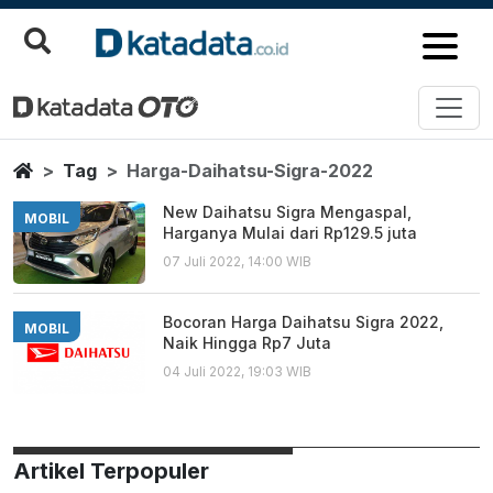
Harga Daihatsu Sigra 2022
Berita Terbaru
Home
Tag
Harga-Daihatsu-Sigra-2022
New Daihatsu Sigra Mengaspal,
MOBIL
Harganya Mulai dari Rp129.5 juta
07 Juli 2022, 14:00 WIB
Bocoran Harga Daihatsu Sigra 2022,
MOBIL
Naik Hingga Rp7 Juta
04 Juli 2022, 19:03 WIB
Artikel Terpopuler