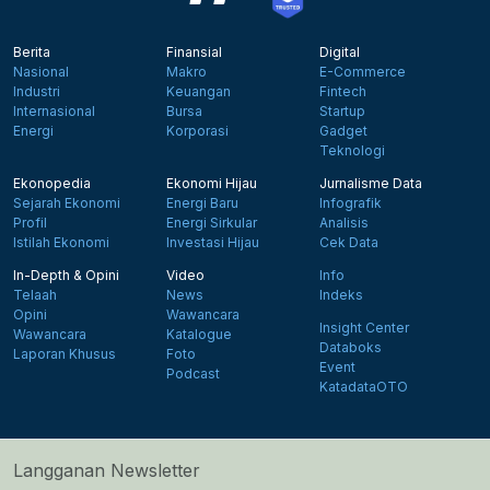
Berita
Finansial
Digital
Nasional
Makro
E-Commerce
Industri
Keuangan
Fintech
Internasional
Bursa
Startup
Energi
Korporasi
Gadget
Teknologi
Ekonopedia
Ekonomi Hijau
Jurnalisme Data
Sejarah Ekonomi
Energi Baru
Infografik
Profil
Energi Sirkular
Analisis
Istilah Ekonomi
Investasi Hijau
Cek Data
In-Depth & Opini
Video
Info
Telaah
News
Indeks
Opini
Wawancara
Insight Center
Wawancara
Katalogue
Databoks
Laporan Khusus
Foto
Event
Podcast
KatadataOTO
Langganan Newsletter