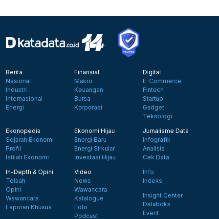
Berita
Finansial
Digital
Nasional
Makro
E-Commerce
Industri
Keuangan
Fintech
Internasional
Bursa
Startup
Energi
Korporasi
Gadget
Teknologi
Ekonopedia
Ekonomi Hijau
Jurnalisme Data
Sejarah Ekonomi
Energi Baru
Infografik
Profil
Energi Sirkular
Analisis
Istilah Ekonomi
Investasi Hijau
Cek Data
In-Depth & Opini
Video
Info
Telaah
News
Indeks
Opini
Wawancara
Insight Center
Wawancara
Katalogue
Databoks
Laporan Khusus
Foto
Event
Podcast