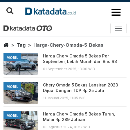
Harga Chery Omoda 5 Bekas
Berita Terbaru
Home
Tag
Harga-Chery-Omoda-5-Bekas
Harga Chery Omoda 5 Bekas Per
MOBIL
September, Lebih Murah dari Brio RS
01 September 2025, 13:00 WIB
Chery Omoda 5 Bekas Lansiran 2023
MOBIL
Dijual Dengan TDP Rp 25 Juta
11 Januari 2025, 11:05 WIB
Harga Chery Omoda 5 Bekas Turun,
MOBIL
Mulai Rp 289 Jutaan
03 Agustus 2024, 18:52 WIB