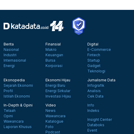
Berita
Finansial
Digital
Nasional
Makro
E-Commerce
Industri
Keuangan
Fintech
Internasional
Bursa
Startup
Energi
Korporasi
Gadget
Teknologi
Ekonopedia
Ekonomi Hijau
Jurnalisme Data
Sejarah Ekonomi
Energi Baru
Infografik
Profil
Energi Sirkular
Analisis
Istilah Ekonomi
Investasi Hijau
Cek Data
In-Depth & Opini
Video
Info
Telaah
News
Indeks
Opini
Wawancara
Insight Center
Wawancara
Katalogue
Databoks
Laporan Khusus
Foto
Event
Podcast