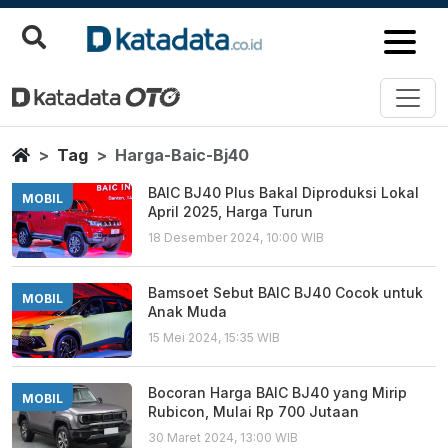
Harga Baic Bj40
Berita Terbaru
Home
Tag
Harga-Baic-Bj40
BAIC BJ40 Plus Bakal Diproduksi Lokal
MOBIL
April 2025, Harga Turun
18 Desember 2024, 10:00 WIB
Bamsoet Sebut BAIC BJ40 Cocok untuk
MOBIL
Anak Muda
15 Mei 2024, 15:35 WIB
Bocoran Harga BAIC BJ40 yang Mirip
MOBIL
Rubicon, Mulai Rp 700 Jutaan
30 Maret 2024, 13:00 WIB