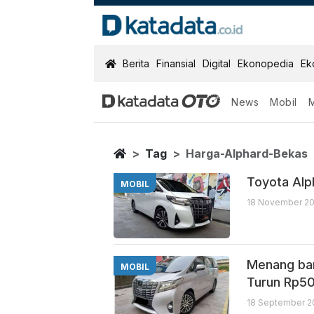
KatadataOTO
Berita
Finansial
Digital
Ekonopedia
Ek
News
Mobil
Harga Alphard
Berita Terbaru
Home
Tag
Harga-Alphard-Bekas
Toyota Alp
MOBIL
18 November 20
Menang ban
MOBIL
Turun Rp50
18 September 2