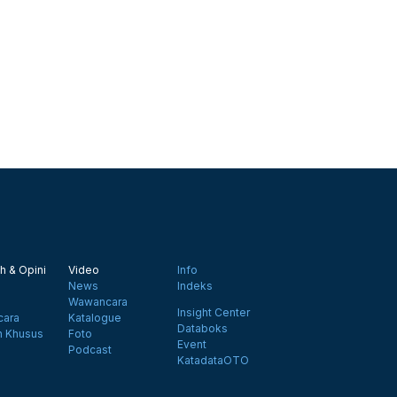
h & Opini
Video
Info
News
Indeks
Wawancara
Insight Center
ara
Katalogue
Databoks
n Khusus
Foto
Event
Podcast
KatadataOTO