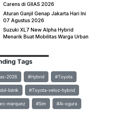
Carens di GIIAS 2026
Aturan Ganjil Genap Jakarta Hari Ini
07 Agustus 2026
Suzuki XL7 New Alpha Hybrid
Menarik Buat Mobilitas Warga Urban
nding Tags
ias-2026
#Hybrid
#Toyota
il-listrik
#Toyota-veloz-hybrid
rc-marquez
#Sim
#Ai-ogura