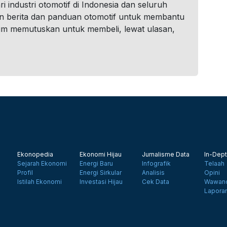
i industri otomotif di Indonesia dan seluruh
n berita dan panduan otomotif untuk membantu
um memutuskan untuk membeli, lewat ulasan,
Ekonopedia
Ekonomi Hijau
Jurnalisme Data
In-Dept
Sejarah Ekonomi
Energi Baru
Infografik
Telaah
Profil
Energi Sirkular
Analisis
Opini
Istilah Ekonomi
Investasi Hijau
Cek Data
Wawanc
Lapora