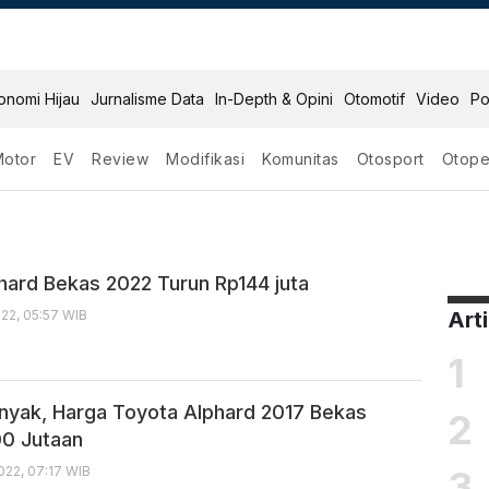
onomi Hijau
Jurnalisme Data
In-Depth & Opini
Otomotif
Video
Po
Motor
EV
Review
Modifikasi
Komunitas
Otosport
Otope
 Bekas
hard Bekas 2022 Turun Rp144 juta
22, 05:57 WIB
Art
1
yak, Harga Toyota Alphard 2017 Bekas
2
0 Jutaan
3
022, 07:17 WIB