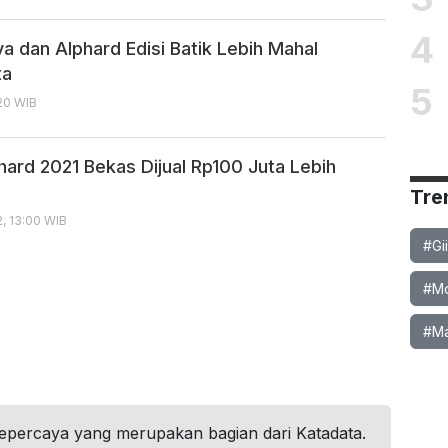
4
a dan Alphard Edisi Batik Lebih Mahal
ta
5
:20 WIB
hard 2021 Bekas Dijual Rp100 Juta Lebih
Tre
2, 13:00 WIB
#Gi
#Mob
#Ma
tepercaya yang merupakan bagian dari Katadata.