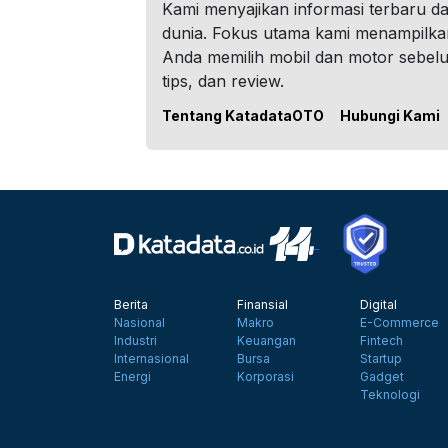
Kami menyajikan informasi terbaru dar
dunia. Fokus utama kami menampilka
Anda memilih mobil dan motor sebel
tips, dan review.
Tentang KatadataOTO
Hubungi Kami
Berita
Finansial
Digital
Nasional
Makro
E-Commerce
Industri
Keuangan
Fintech
Internasional
Bursa
Startup
Energi
Korporasi
Gadget
Teknologi