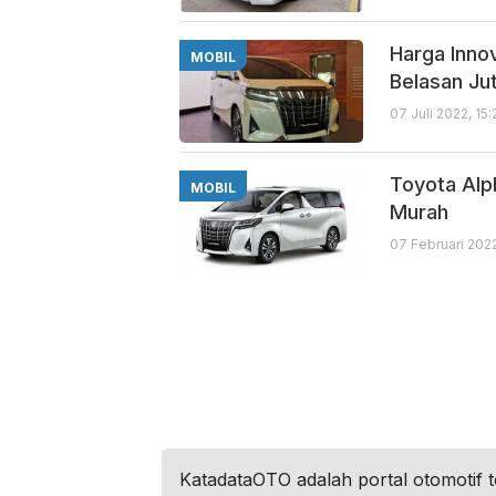
Harga Innov
MOBIL
Belasan Ju
07 Juli 2022, 15
Toyota Alp
MOBIL
Murah
07 Februari 202
KatadataOTO adalah portal otomotif 