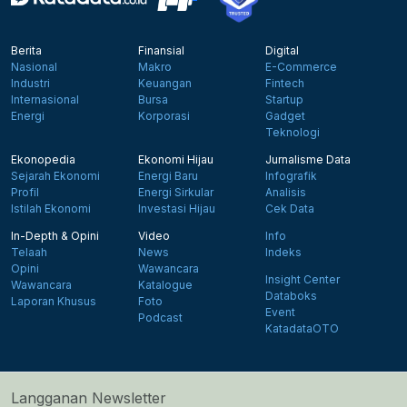
Berita
Finansial
Digital
Nasional
Makro
E-Commerce
Industri
Keuangan
Fintech
Internasional
Bursa
Startup
Energi
Korporasi
Gadget
Teknologi
Ekonopedia
Ekonomi Hijau
Jurnalisme Data
Sejarah Ekonomi
Energi Baru
Infografik
Profil
Energi Sirkular
Analisis
Istilah Ekonomi
Investasi Hijau
Cek Data
In-Depth & Opini
Video
Info
Telaah
News
Indeks
Opini
Wawancara
Insight Center
Wawancara
Katalogue
Databoks
Laporan Khusus
Foto
Event
Podcast
KatadataOTO
Langganan Newsletter