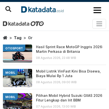
Gr
Berita Terbaru
Home
Tag
Gr
Hasil Sprint Race MotoGP Inggris 2026:
OTOSPORT
Martin Perkasa di Britania
08 Agustus 2026, 22:48 WIB
Mobil Listrik VinFast Kini Bisa Disewa,
MOBIL
Biaya Mulai Rp 1 Juta
08 Agustus 2026, 09:00 WIB
Pilihan Mobil Hybrid Suzuki GIIAS 2026
MOBIL
Fitur Lengkap dan Irit BBM
07 Agustus 2026, 13:00 WIB