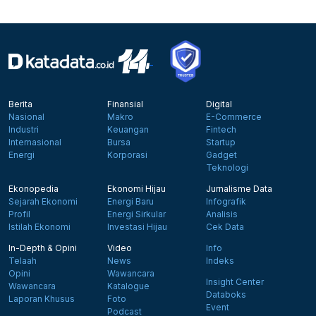
Berita
Finansial
Digital
Nasional
Makro
E-Commerce
Industri
Keuangan
Fintech
Internasional
Bursa
Startup
Energi
Korporasi
Gadget
Teknologi
Ekonopedia
Ekonomi Hijau
Jurnalisme Data
Sejarah Ekonomi
Energi Baru
Infografik
Profil
Energi Sirkular
Analisis
Istilah Ekonomi
Investasi Hijau
Cek Data
In-Depth & Opini
Video
Info
Telaah
News
Indeks
Opini
Wawancara
Insight Center
Wawancara
Katalogue
Databoks
Laporan Khusus
Foto
Event
Podcast