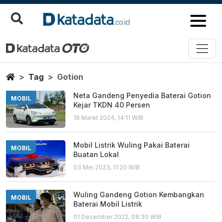
Gotion
Berita Terbaru
Home
Tag
Gotion
Neta Gandeng Penyedia Baterai Gotion
MOBIL
Kejar TKDN 40 Persen
19 Maret 2024, 14:11 WIB
Mobil Listrik Wuling Pakai Baterai
MOBIL
Buatan Lokal
03 Mei 2023, 11:20 WIB
Wuling Gandeng Gotion Kembangkan
MOBIL
Baterai Mobil Listrik
01 Desember 2022, 08:30 WIB