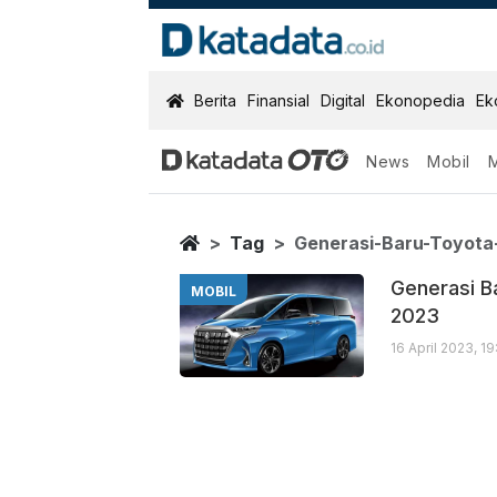
KatadataOTO
Berita
Finansial
Digital
Ekonopedia
Ek
News
Mobil
Generasi Baru 
Berita Terbaru
Home
Tag
Generasi-Baru-Toyota
Generasi B
MOBIL
2023
16 April 2023, 1