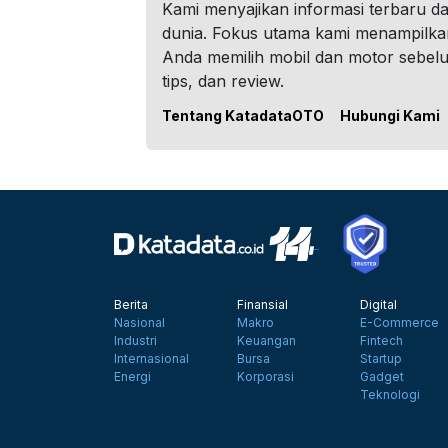
Kami menyajikan informasi terbaru dar
dunia. Fokus utama kami menampilka
Anda memilih mobil dan motor sebel
tips, dan review.
Tentang KatadataOTO
Hubungi Kami
Berita
Finansial
Digital
Nasional
Makro
E-Commerce
Industri
Keuangan
Fintech
Internasional
Bursa
Startup
Energi
Korporasi
Gadget
Teknologi