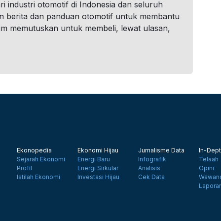
i industri otomotif di Indonesia dan seluruh
n berita dan panduan otomotif untuk membantu
um memutuskan untuk membeli, lewat ulasan,
Ekonopedia
Ekonomi Hijau
Jurnalisme Data
In-Dept
Sejarah Ekonomi
Energi Baru
Infografik
Telaah
Profil
Energi Sirkular
Analisis
Opini
Istilah Ekonomi
Investasi Hijau
Cek Data
Wawanc
Lapora