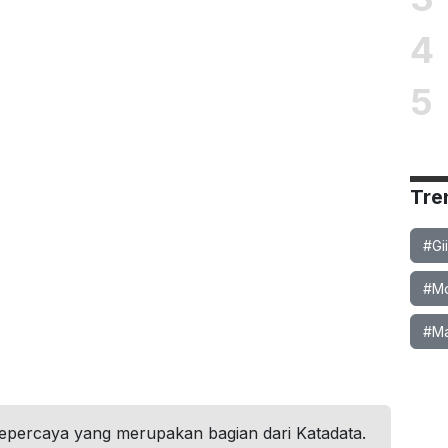
4
5
Tre
#Gi
#Mob
#Ma
tepercaya yang merupakan bagian dari Katadata.