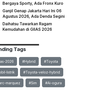
Bergaya Sporty, Ada Fronx Kuro
Ganjil Genap Jakarta Hari Ini 06
Agustus 2026, Ada Denda Segini
Daihatsu Tawarkan Ragam
Kemudahan di GIIAS 2026
nding Tags
ias-2026
#Hybrid
#Toyota
il-listrik
#Toyota-veloz-hybrid
rc-marquez
#Sim
#Ai-ogura