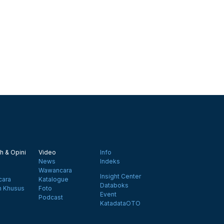
h & Opini
Video
Info
News
Indeks
Wawancara
Insight Center
ara
Katalogue
Databoks
n Khusus
Foto
Event
Podcast
KatadataOTO