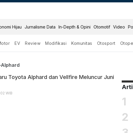
onomi Hijau
Jurnalisme Data
In-Depth & Opini
Otomotif
Video
Po
Motor
EV
Review
Modifikasi
Komunitas
Otosport
Otope
Toyota Alphard
-Alphard
aru Toyota Alphard dan Vellfire Meluncur Juni
Art
9:02 WIB
1
2
3