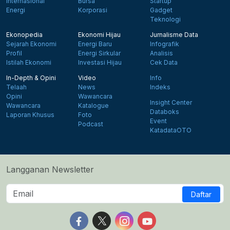
Internasional
Bursa
Startup
Energi
Korporasi
Gadget
Teknologi
Ekonopedia
Ekonomi Hijau
Jurnalisme Data
Sejarah Ekonomi
Energi Baru
Infografik
Profil
Energi Sirkular
Analisis
Istilah Ekonomi
Investasi Hijau
Cek Data
In-Depth & Opini
Video
Info
Telaah
News
Indeks
Opini
Wawancara
Insight Center
Wawancara
Katalogue
Databoks
Laporan Khusus
Foto
Event
Podcast
KatadataOTO
Langganan Newsletter
Daftar
Follow us on Facebook
Follow us on X
Follow us on Instagram
Follow us on Yout