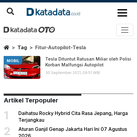
Fitur Autopilot Tesla
Berita Terbaru
Home
Tag
Fitur-Autopilot-Tesla
Tesla Dituntut Ratusan Miliar oleh Polisi
MOBIL
Korban Malfungsi Autopilot
30 September 2021, 09:51 WIB
Artikel Terpopuler
1
Daihatsu Rocky Hybrid Cita Rasa Jepang, Harga
Terjangkau
2
Aturan Ganjil Genap Jakarta Hari Ini 07 Agustus
2026