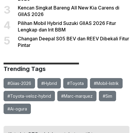
3
Kencan Singkat Bareng All New Kia Carens di
GIIAS 2026
4
Pilihan Mobil Hybrid Suzuki GIIAS 2026 Fitur
Lengkap dan Irit BBM
5
Changan Deepal S05 BEV dan REEV Dibekali Fitur
Pintar
Trending Tags
#Giias-2026
#Hybrid
#Toyota
#Mobil-listrik
#Toyota-veloz-hybrid
#Marc-marquez
#Sim
#Ai-ogura