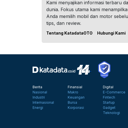
Kami menyajikan informasi terbaru dar
dunia. Fokus utama kami menampilka
Anda memilih mobil dan motor sebel
tips, dan review.
Tentang KatadataOTO
Hubungi Kami
Berita
Finansial
Digital
Nasional
Makro
E-Commerce
Industri
Keuangan
Fintech
Internasional
Bursa
Startup
Energi
Korporasi
Gadget
Teknologi