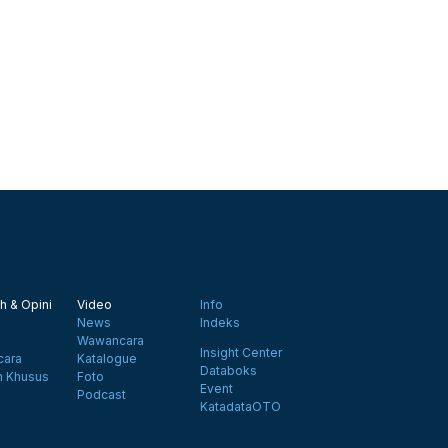
h & Opini
Video
Info
News
Indeks
Wawancara
Insight Center
ara
Katalogue
Databoks
n Khusus
Foto
Event
Podcast
KatadataOTO