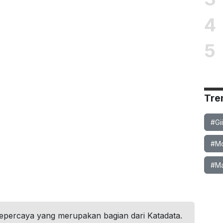
4
5
Tre
#Gi
#Mob
#Ma
tepercaya yang merupakan bagian dari Katadata.