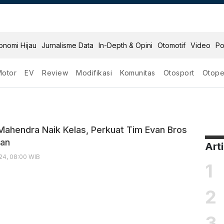
onomi Hijau
Jurnalisme Data
In-Depth & Opini
Otomotif
Video
Po
Motor
EV
Review
Modifikasi
Komunitas
Otosport
Otope
 Mahendra Naik Kelas, Perkuat Tim Evan Bros
an
Art
24, 08:00 WIB
1
2
3