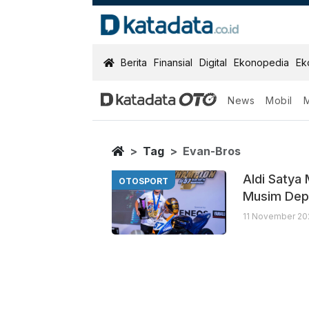
KatadataOTO
Berita
Finansial
Digital
Ekonopedia
Ek
News
Mobil
Evan Bros
Berita Terbaru
Home
Tag
Evan-Bros
Aldi Satya
OTOSPORT
Musim Dep
11 November 20