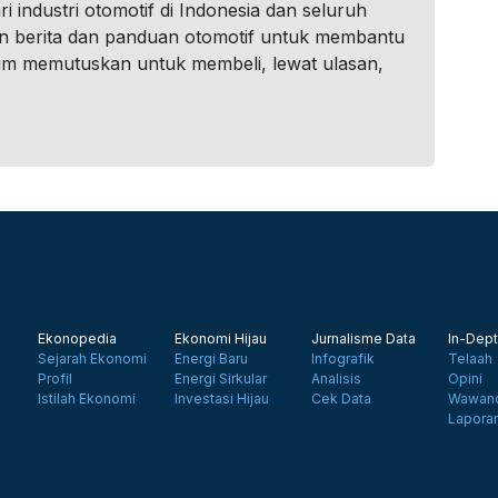
i industri otomotif di Indonesia dan seluruh
n berita dan panduan otomotif untuk membantu
um memutuskan untuk membeli, lewat ulasan,
Ekonopedia
Ekonomi Hijau
Jurnalisme Data
In-Dept
Sejarah Ekonomi
Energi Baru
Infografik
Telaah
Profil
Energi Sirkular
Analisis
Opini
Istilah Ekonomi
Investasi Hijau
Cek Data
Wawanc
Lapora