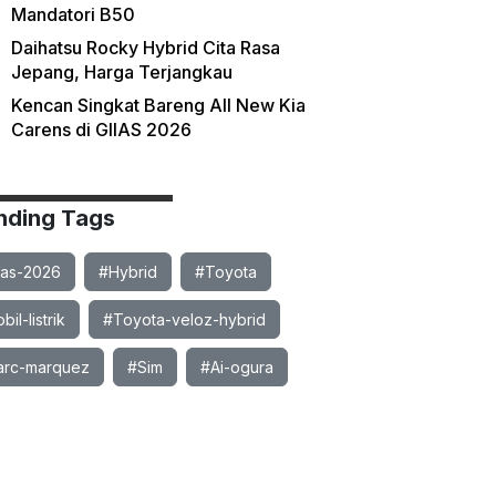
Mandatori B50
Daihatsu Rocky Hybrid Cita Rasa
Jepang, Harga Terjangkau
Kencan Singkat Bareng All New Kia
Carens di GIIAS 2026
nding Tags
ias-2026
#Hybrid
#Toyota
il-listrik
#Toyota-veloz-hybrid
rc-marquez
#Sim
#Ai-ogura