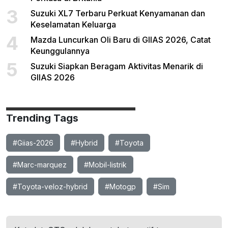
3
Suzuki XL7 Terbaru Perkuat Kenyamanan dan
Keselamatan Keluarga
4
Mazda Luncurkan Oli Baru di GIIAS 2026, Catat
Keunggulannya
5
Suzuki Siapkan Beragam Aktivitas Menarik di
GIIAS 2026
Trending Tags
#Giias-2026
#Hybrid
#Toyota
#Marc-marquez
#Mobil-listrik
#Toyota-veloz-hybrid
#Motogp
#Sim