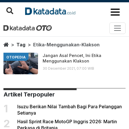
Etika Menggunakan Klakson
Berita Terbaru
Home
Tag
Etika-Menggunakan-Klakson
Jangan Asal Pencet, Ini Etika
OTOPEDIA
Menggunakan Klakson
30 Desember 2021, 07:00 WIB
Artikel Terpopuler
1
Isuzu Berikan Nilai Tambah Bagi Para Pelanggan
Setianya
2
Hasil Sprint Race MotoGP Inggris 2026: Martin
Perkasa di Britania