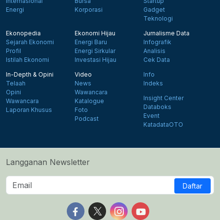
Internasional
Bursa
Startup
Energi
Korporasi
Gadget
Teknologi
Ekonopedia
Ekonomi Hijau
Jurnalisme Data
Sejarah Ekonomi
Energi Baru
Infografik
Profil
Energi Sirkular
Analisis
Istilah Ekonomi
Investasi Hijau
Cek Data
In-Depth & Opini
Video
Info
Telaah
News
Indeks
Opini
Wawancara
Insight Center
Wawancara
Katalogue
Databoks
Laporan Khusus
Foto
Event
Podcast
KatadataOTO
Langganan Newsletter
Daftar
Follow us on Facebook
Follow us on X
Follow us on Instagram
Follow us on Yout