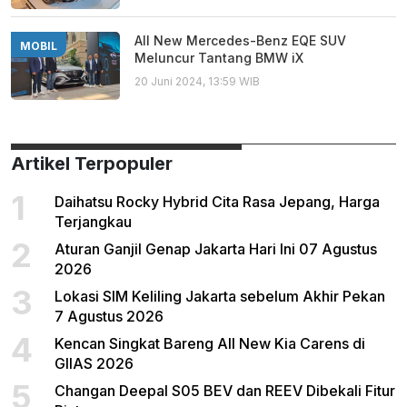
All New Mercedes-Benz EQE SUV
MOBIL
Meluncur Tantang BMW iX
20 Juni 2024, 13:59 WIB
Artikel Terpopuler
1
Daihatsu Rocky Hybrid Cita Rasa Jepang, Harga
Terjangkau
2
Aturan Ganjil Genap Jakarta Hari Ini 07 Agustus
2026
3
Lokasi SIM Keliling Jakarta sebelum Akhir Pekan
7 Agustus 2026
4
Kencan Singkat Bareng All New Kia Carens di
GIIAS 2026
5
Changan Deepal S05 BEV dan REEV Dibekali Fitur