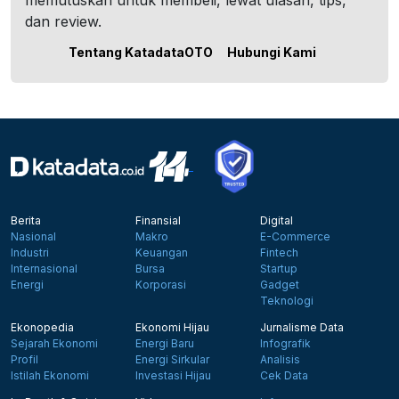
memutuskan untuk membeli, lewat ulasan, tips,
dan review.
Tentang KatadataOTO
Hubungi Kami
Berita
Finansial
Digital
Nasional
Makro
E-Commerce
Industri
Keuangan
Fintech
Internasional
Bursa
Startup
Energi
Korporasi
Gadget
Teknologi
Ekonopedia
Ekonomi Hijau
Jurnalisme Data
Sejarah Ekonomi
Energi Baru
Infografik
Profil
Energi Sirkular
Analisis
Istilah Ekonomi
Investasi Hijau
Cek Data