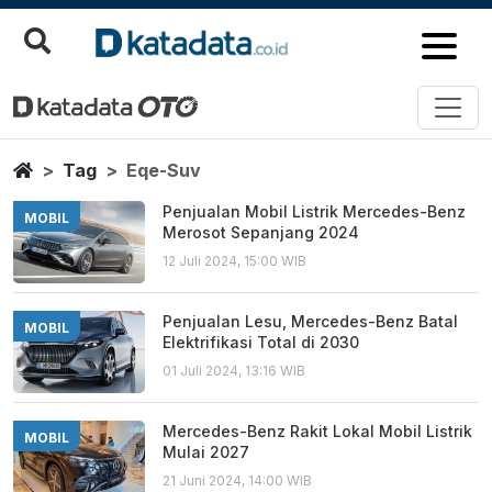
Eqe Suv
Berita Terbaru
Home
Tag
Eqe-Suv
Penjualan Mobil Listrik Mercedes-Benz
MOBIL
Merosot Sepanjang 2024
12 Juli 2024, 15:00 WIB
Penjualan Lesu, Mercedes-Benz Batal
MOBIL
Elektrifikasi Total di 2030
01 Juli 2024, 13:16 WIB
Mercedes-Benz Rakit Lokal Mobil Listrik
MOBIL
Mulai 2027
21 Juni 2024, 14:00 WIB