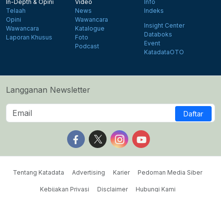
In-Depth & Opini
Video
Info
Telaah
News
Indeks
Opini
Wawancara
Insight Center
Wawancara
Katalogue
Databoks
Laporan Khusus
Foto
Event
Podcast
KatadataOTO
Langganan Newsletter
Daftar
Follow us on Facebook
Follow us on X
Follow us on Instagram
Follow us on Yout
Tentang Katadata
Advertising
Karier
Pedoman Media Siber
Kebijakan Privasi
Disclaimer
Hubungi Kami
©2026 Katadata. Hak cipta dilindungi Undang-undang.