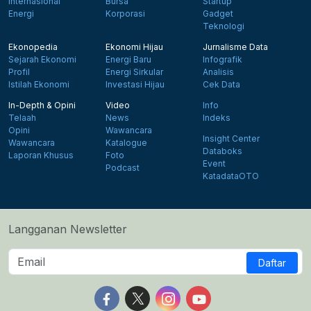
Internasional
Bursa
Startup
Energi
Korporasi
Gadget
Teknologi
Ekonopedia
Ekonomi Hijau
Jurnalisme Data
Sejarah Ekonomi
Energi Baru
Infografik
Profil
Energi Sirkular
Analisis
Istilah Ekonomi
Investasi Hijau
Cek Data
In-Depth & Opini
Video
Info
Telaah
News
Indeks
Opini
Wawancara
Insight Center
Wawancara
Katalogue
Databoks
Laporan Khusus
Foto
Event
Podcast
KatadataOTO
Langganan Newsletter
Daftar
Follow us on Facebook
Follow us on X
Follow us on Instagram
Follow us on Yout