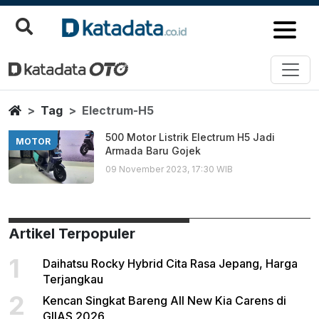
Electrum H5
Berita Terbaru
Home
Tag
Electrum-H5
500 Motor Listrik Electrum H5 Jadi
MOTOR
Armada Baru Gojek
09 November 2023, 17:30 WIB
Artikel Terpopuler
1
Daihatsu Rocky Hybrid Cita Rasa Jepang, Harga
Terjangkau
2
Kencan Singkat Bareng All New Kia Carens di
GIIAS 2026