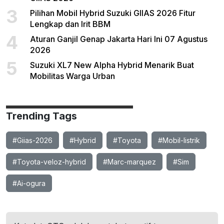
3
Pilihan Mobil Hybrid Suzuki GIIAS 2026 Fitur
Lengkap dan Irit BBM
4
Aturan Ganjil Genap Jakarta Hari Ini 07 Agustus
2026
5
Suzuki XL7 New Alpha Hybrid Menarik Buat
Mobilitas Warga Urban
Trending Tags
#Giias-2026
#Hybrid
#Toyota
#Mobil-listrik
#Toyota-veloz-hybrid
#Marc-marquez
#Sim
#Ai-ogura