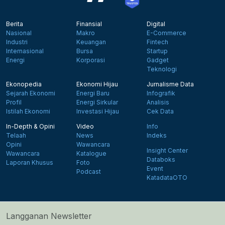
Berita
Finansial
Digital
Nasional
Makro
E-Commerce
Industri
Keuangan
Fintech
Internasional
Bursa
Startup
Energi
Korporasi
Gadget
Teknologi
Ekonopedia
Ekonomi Hijau
Jurnalisme Data
Sejarah Ekonomi
Energi Baru
Infografik
Profil
Energi Sirkular
Analisis
Istilah Ekonomi
Investasi Hijau
Cek Data
In-Depth & Opini
Video
Info
Telaah
News
Indeks
Opini
Wawancara
Insight Center
Wawancara
Katalogue
Databoks
Laporan Khusus
Foto
Event
Podcast
KatadataOTO
Langganan Newsletter