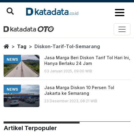
Diskon Tarif Tol Semarang
Berita Terbaru
Home
Tag
Diskon-Tarif-Tol-Semarang
Jasa Marga Beri Diskon Tarif Tol Hari Ini,
NEWS
Hanya Berlaku 24 Jam
03 Januari 2025, 09:00 WIB
Jasa Marga Diskon 10 Persen Tol
NEWS
Jakarta ke Semarang
23 Desember 2023, 08:21 WIB
Artikel Terpopuler