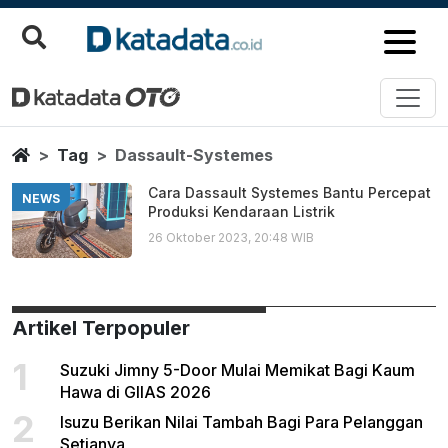
Dassault Systemes
Berita Terbaru
Home
Tag
Dassault-Systemes
Cara Dassault Systemes Bantu Percepat
NEWS
Produksi Kendaraan Listrik
26 Oktober 2023, 20:48 WIB
Artikel Terpopuler
1
Suzuki Jimny 5-Door Mulai Memikat Bagi Kaum
Hawa di GIIAS 2026
2
Isuzu Berikan Nilai Tambah Bagi Para Pelanggan
Setianya