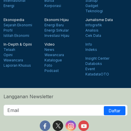
Internasional
Bursa
Startup
Energi
Korporasi
Gadget
Teknologi
Ekonopedia
Ekonomi Hijau
Jurnalisme Data
Sejarah Ekonomi
Energi Baru
Infografik
Profil
Energi Sirkular
Analisis
Istilah Ekonomi
Investasi Hijau
Cek Data
In-Depth & Opini
Video
Info
Telaah
News
Indeks
Opini
Wawancara
Insight Center
Wawancara
Katalogue
Databoks
Laporan Khusus
Foto
Event
Podcast
KatadataOTO
Langganan Newsletter
Daftar
Follow us on Facebook
Follow us on X
Follow us on Instagram
Follow us on Yout