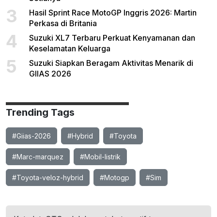
3
Hasil Sprint Race MotoGP Inggris 2026: Martin
Perkasa di Britania
4
Suzuki XL7 Terbaru Perkuat Kenyamanan dan
Keselamatan Keluarga
5
Suzuki Siapkan Beragam Aktivitas Menarik di
GIIAS 2026
Trending Tags
#Giias-2026
#Hybrid
#Toyota
#Marc-marquez
#Mobil-listrik
#Toyota-veloz-hybrid
#Motogp
#Sim