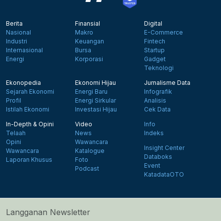
Berita
Finansial
Digital
Nasional
Makro
E-Commerce
Industri
Keuangan
Fintech
Internasional
Bursa
Startup
Energi
Korporasi
Gadget
Teknologi
Ekonopedia
Ekonomi Hijau
Jurnalisme Data
Sejarah Ekonomi
Energi Baru
Infografik
Profil
Energi Sirkular
Analisis
Istilah Ekonomi
Investasi Hijau
Cek Data
In-Depth & Opini
Video
Info
Telaah
News
Indeks
Opini
Wawancara
Insight Center
Wawancara
Katalogue
Databoks
Laporan Khusus
Foto
Event
Podcast
KatadataOTO
Langganan Newsletter