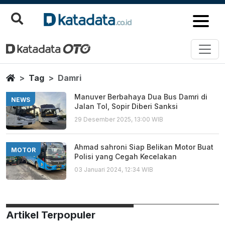
Damri
Berita Terbaru
Home
Tag
Damri
Manuver Berbahaya Dua Bus Damri di
NEWS
Jalan Tol, Sopir Diberi Sanksi
29 Desember 2025, 13:00 WIB
Ahmad sahroni Siap Belikan Motor Buat
MOTOR
Polisi yang Cegah Kecelakan
03 Januari 2024, 12:34 WIB
Artikel Terpopuler